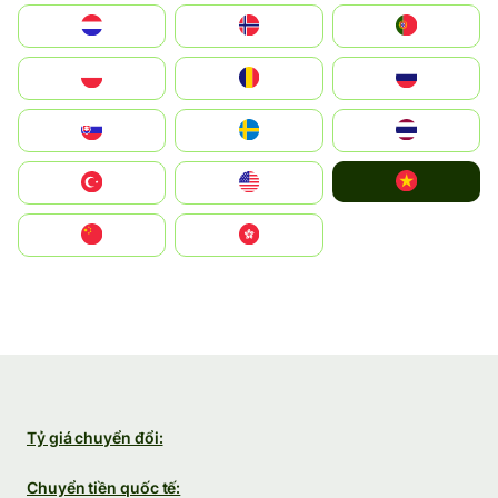
Nederland
Norge
Portugal
Polska
România
Россия
Slovensko
Ruoŧŧa
ไทย
Vietnam
Türkiye
United States
中国
中國香港特別行政區
Tỷ giá chuyển đổi:
Chuyển tiền quốc tế: