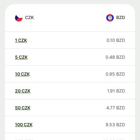
CZK
BZD
1
CZK
0.10
BZD
5
CZK
0.48
BZD
10
CZK
0.95
BZD
20
CZK
1.91
BZD
50
CZK
4.77
BZD
100
CZK
9.53
BZD