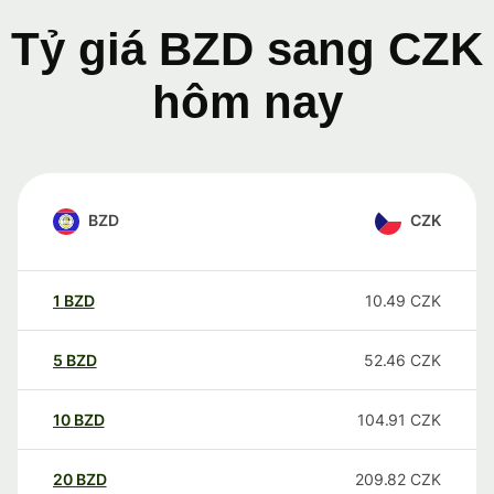
Tỷ giá BZD sang CZK
hôm nay
BZD
CZK
1
BZD
10.49
CZK
5
BZD
52.46
CZK
10
BZD
104.91
CZK
20
BZD
209.82
CZK