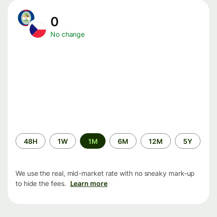
0
No change
Time
48H
1W
1M
6M
12M
5Y
period
We use the real, mid-market rate with no sneaky mark-up
to hide the fees.
Learn more