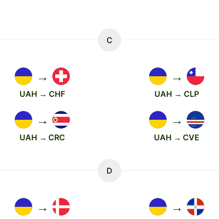
C
→
→
UAH → CHF
UAH → CLP
→
→
UAH → CRC
UAH → CVE
D
→
→