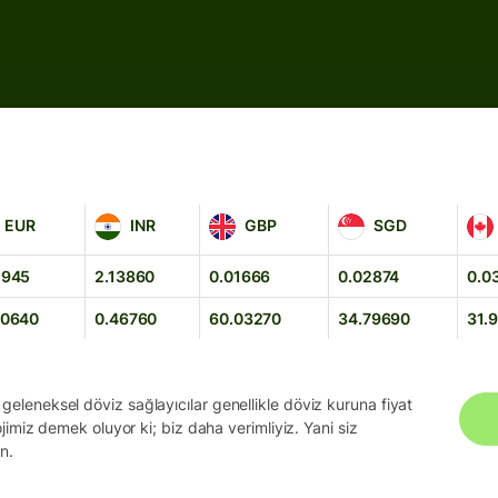
INR
GBP
SGD
CA
EUR
INR
GBP
SGD
1945
2.13860
0.01666
0.02874
0.0
40640
0.46760
60.03270
34.79690
31.
geleneksel döviz sağlayıcılar genellikle döviz kuruna fiyat
ojimiz demek oluyor ki; biz daha verimliyiz. Yani siz
n.