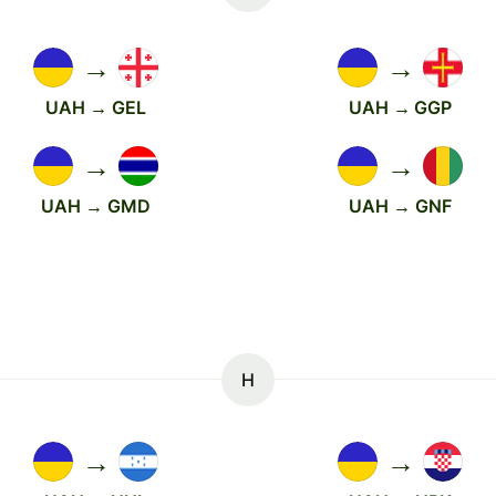
→
→
UAH → GEL
UAH → GGP
→
→
UAH → GMD
UAH → GNF
H
→
→