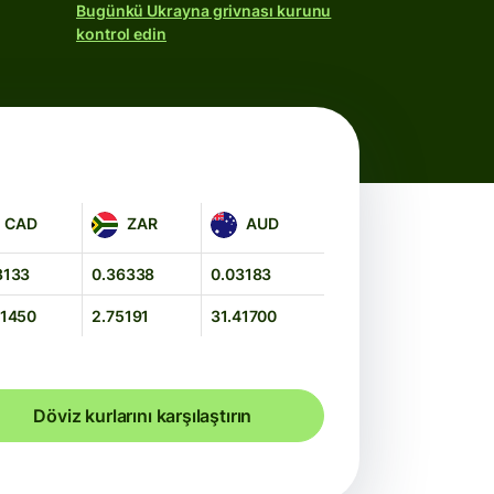
Bugünkü Ukrayna grivnası kurunu
kontrol edin
D
ZAR
AUD
CAD
ZAR
AUD
3133
0.36338
0.03183
91450
2.75191
31.41700
Döviz kurlarını karşılaştırın