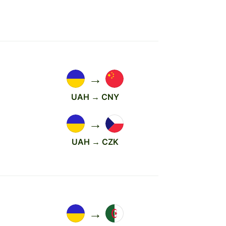
→
UAH → CNY
→
UAH → CZK
→