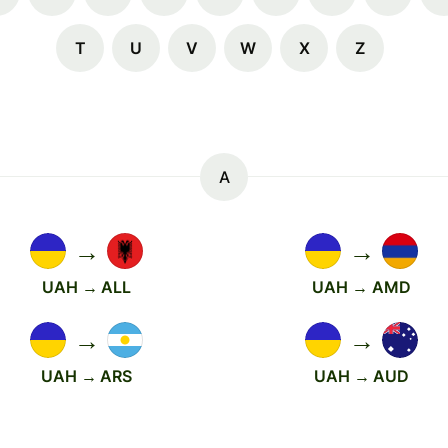
T
U
V
W
X
Z
A
→
→
UAH → ALL
UAH → AMD
→
→
UAH → ARS
UAH → AUD