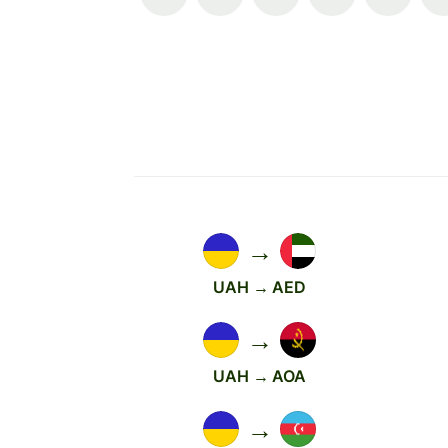
→
UAH → AED
→
UAH → AOA
→