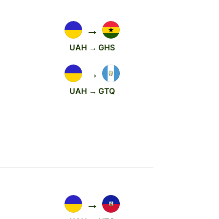
→
UAH → GHS
→
UAH → GTQ
→