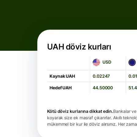
UAH döviz kurları
USD
EUR
USD
Kaynak UAH
0.02247
0.0
Hedef UAH
44.50000
51.
Kötü döviz kurlarına dikkat edin.
Bankalar ve 
koyarak size ek masraf çıkarırlar. Akıllı teknol
mükemmel bir kur ile döviz alırsınız. Her zama