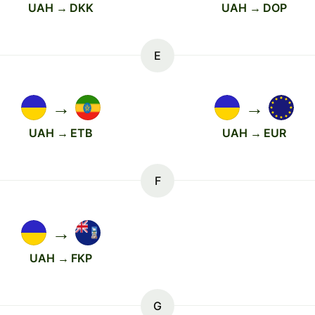
UAH → DKK
UAH → DOP
E
→
→
UAH → ETB
UAH → EUR
F
→
UAH → FKP
G