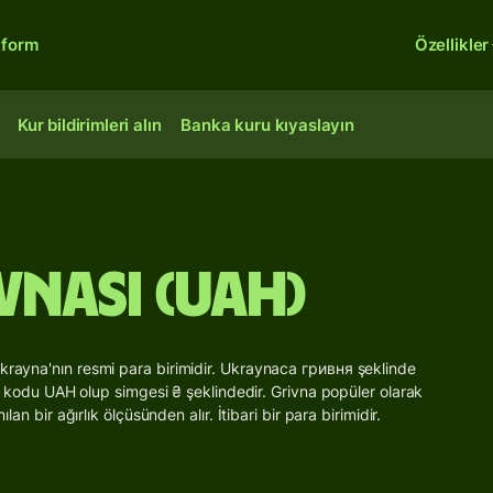
tform
Özellikler
Kur bildirimleri alın
Banka kuru kıyaslayın
vnası (UAH)
Ukrayna'nın resmi para birimidir. Ukraynaca гривня şeklinde
rimi kodu UAH olup simgesi ₴ şeklindedir. Grivna popüler olarak
lan bir ağırlık ölçüsünden alır. İtibari bir para birimidir.