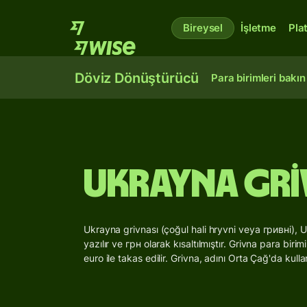
Bireysel
İşletme
Pla
Döviz Dönüştürücü
Para birimleri bakın
Ukrayna Gri
Ukrayna grivnası (çoğul hali hryvni veya гривні), 
yazılır ve грн olarak kısaltılmıştır. Grivna para bi
euro ile takas edilir. Grivna, adını Orta Çağ'da kullanı