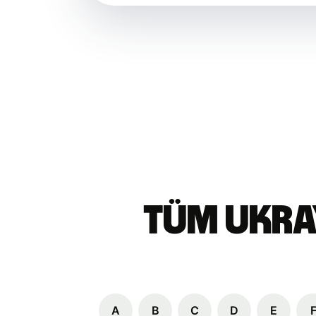
Tüm Ukra
A
B
C
D
E