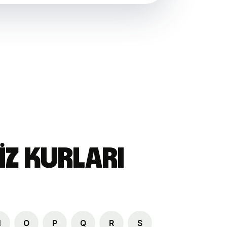
z Kurları
N
O
P
Q
R
S