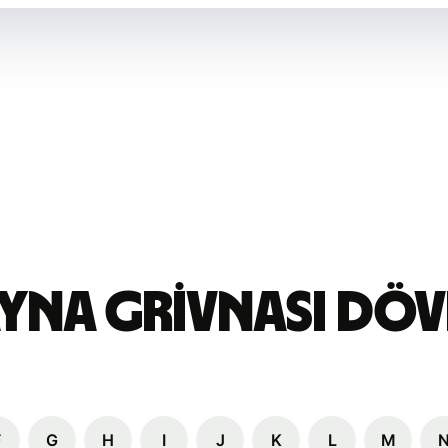
yna grivnası Dövi
F
G
H
I
J
K
L
M