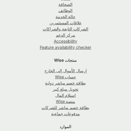
الصحافة
الوظائف
حالة الخدمة
علاقات المستثمرين
الشركات التابعة والشراكات
مركز الدعم
Accessibility
Feature availability checker
منتجات Wise
إرسال الأموال إلى الخارج
حساب Wise
بطاقة خصم مباشر دولية
تحويل مبلغ كبير
استلام المال
منصة Wise
بطاقة خصم مباشر للشركات
مدفوعات جماعية
الموارد