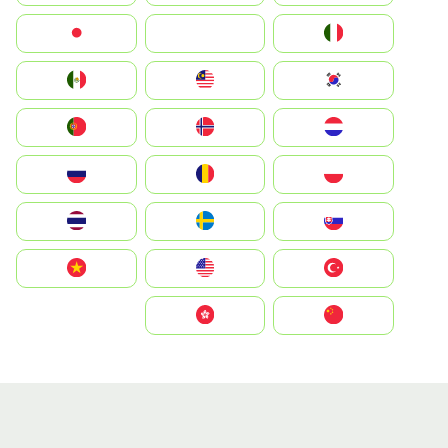
Italia
JA
Japan
South Korea
Malay
Mexico
Nederland
Norge
Portugal
Polska
România
Россия
Slovensko
Ruoŧŧa
ไทย
Türkiye
United States
Vietnam
中国
中國香港特別行政區