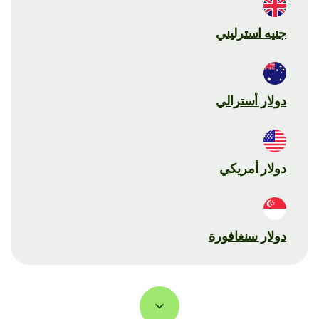
جنيه استرليني
دولار أسترالي
دولار أمريكي
دولار سنغافورة