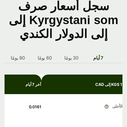
سجل أسعار صرف
Kyrgystani som إلى
إلى الدولار الكندي
7 أيام
30 يومًا
60 يومًا
90 يومًا
1 KGS إلى CAD
آخر 7 أيام
الأعلى
0.0161