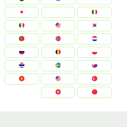
Italia
JA
Japan
South Korea
Malay
Mexico
Nederland
Norge
Portugal
Polska
România
Россия
Slovensko
Ruoŧŧa
ไทย
Türkiye
United States
Vietnam
中国
中國香港特別行政區