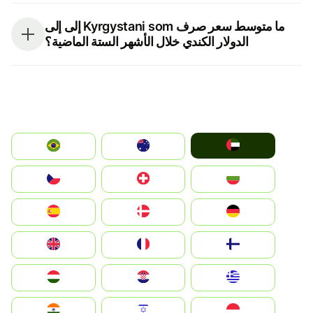
ما متوسط سعر صرف Kyrgystani som إلى إلى
الدولار الكندي خلال الأشهر الستة الماضية؟
الإمارات العربية المتحدة
Australia
Brazil
България
Switzerland
Czechia
Deutschland
Denmark
España
Suomi
France
United Kingdom
Greece
Hrvatska
Magyarország
Indonesia
Israel
India