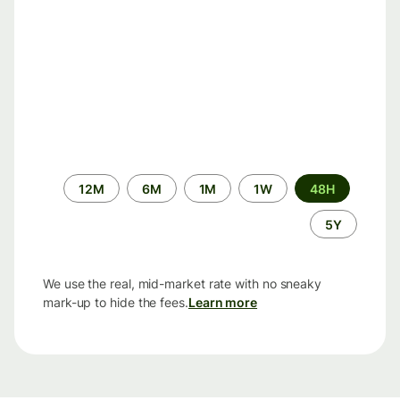
الفترة
12M
6M
1M
1W
48H
الزمنية
5Y
We use the real, mid-market rate with no sneaky
mark-up to hide the fees.
Learn more