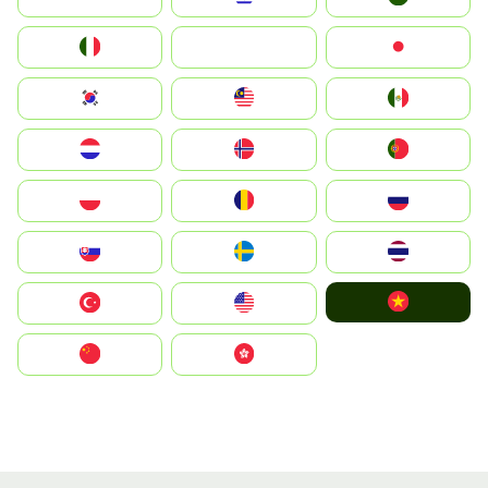
Italia
JA
Japan
South Korea
Malay
Mexico
Nederland
Norge
Portugal
Polska
România
Россия
Slovensko
Ruoŧŧa
ไทย
Vietnam
Türkiye
United States
中国
中國香港特別行政區