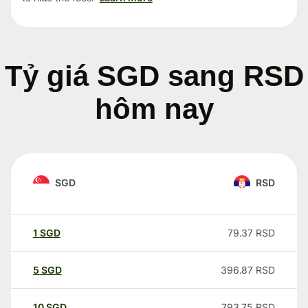
Tỷ giá SGD sang RSD
hôm nay
SGD
RSD
1
SGD
79.37
RSD
5
SGD
396.87
RSD
10
SGD
793.75
RSD