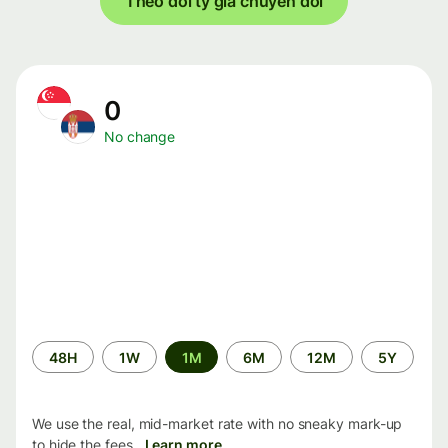
Theo dõi tỷ giá chuyển đổi
0
No change
Time
48H
1W
1M
6M
12M
5Y
period
We use the real, mid-market rate with no sneaky mark-up
to hide the fees.
Learn more