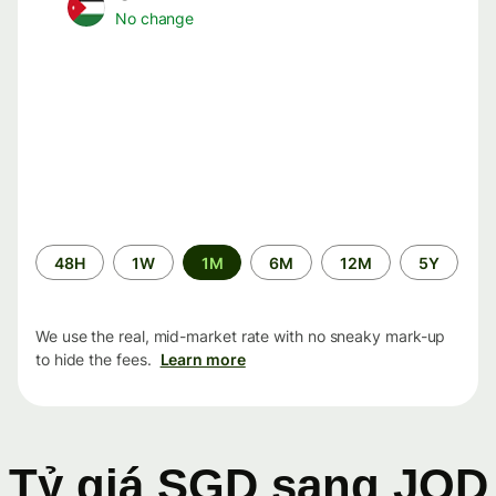
No change
Time
48H
1W
1M
6M
12M
5Y
period
We use the real, mid-market rate with no sneaky mark-up
to hide the fees.
Learn more
Tỷ giá SGD sang JOD