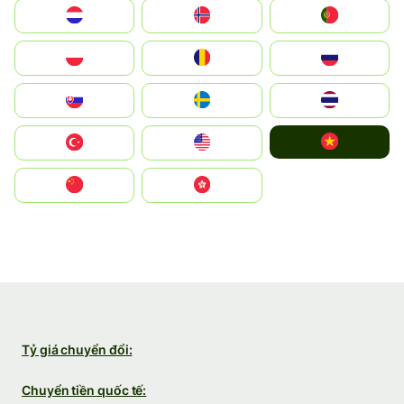
Nederland
Norge
Portugal
Polska
România
Россия
Slovensko
Ruoŧŧa
ไทย
Vietnam
Türkiye
United States
中国
中國香港特別行政區
Tỷ giá chuyển đổi:
Chuyển tiền quốc tế: