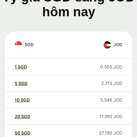
hôm nay
SGD
JOD
1
SGD
0.555
JOD
5
SGD
2.773
JOD
10
SGD
5.546
JOD
20
SGD
11.092
JOD
50
SGD
27.730
JOD