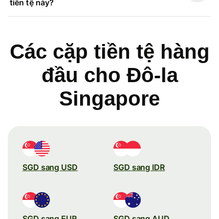
tiền tệ này?
Các cặp tiền tệ hàng
đầu cho Đô-la
Singapore
SGD sang USD
SGD sang IDR
SGD sang EUR
SGD sang AUD