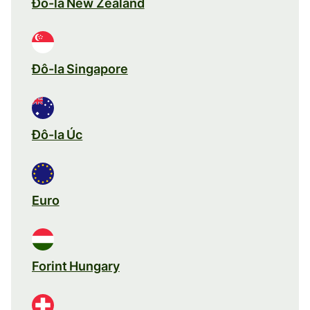
Đô-la New Zealand
Đô-la Singapore
Đô-la Úc
Euro
Forint Hungary