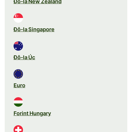
Đô-la New Zealand
Đô-la Singapore
Đô-la Úc
Euro
Forint Hungary