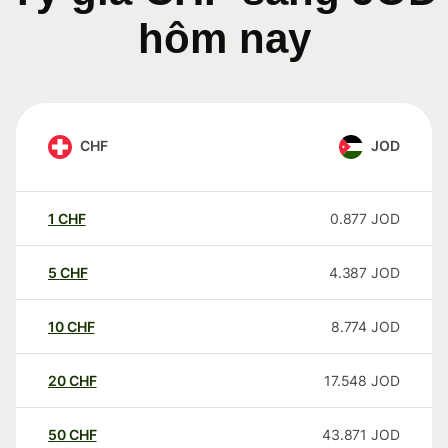
hôm nay
CHF
JOD
1
CHF
0.877
JOD
5
CHF
4.387
JOD
10
CHF
8.774
JOD
20
CHF
17.548
JOD
50
CHF
43.871
JOD