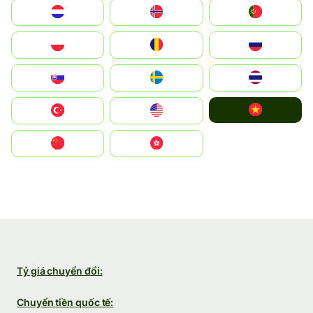
Nederland
Norge
Portugal
Polska
România
Россия
Slovensko
Ruoŧŧa
ไทย
Vietnam
Türkiye
United States
中国
中國香港特別行政區
Tỷ giá chuyển đổi:
Chuyển tiền quốc tế: