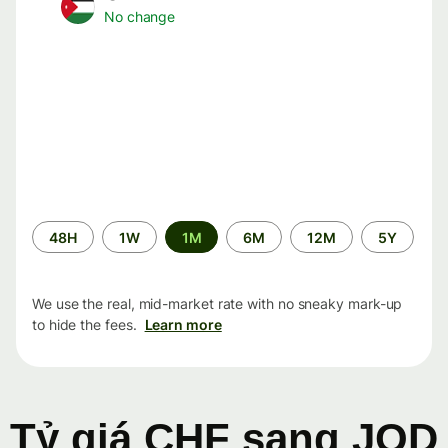
No change
Time
48H
1W
1M
6M
12M
5Y
period
We use the real, mid-market rate with no sneaky mark-up
to hide the fees.
Learn more
Tỷ giá CHF sang JOD