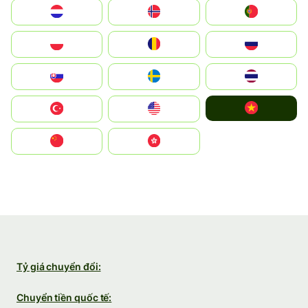
Nederland
Norge
Portugal
Polska
România
Россия
Slovensko
Ruoŧŧa
ไทย
Vietnam
Türkiye
United States
中国
中國香港特別行政區
Tỷ giá chuyển đổi:
Chuyển tiền quốc tế: