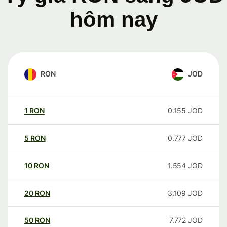
hôm nay
RON
JOD
1
RON
0.155
JOD
5
RON
0.777
JOD
10
RON
1.554
JOD
20
RON
3.109
JOD
50
RON
7.772
JOD