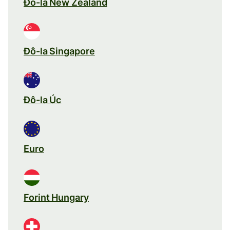
Đô-la New Zealand
Đô-la Singapore
Đô-la Úc
Euro
Forint Hungary