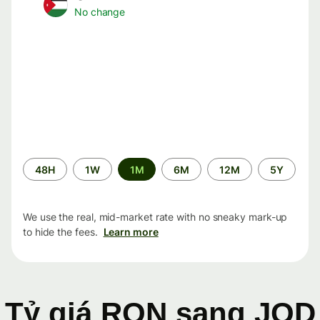
No change
Time
48H
1W
1M
6M
12M
5Y
period
We use the real, mid-market rate with no sneaky mark-up
to hide the fees.
Learn more
Tỷ giá RON sang JOD