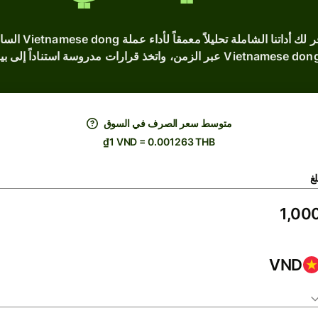
هل تبحث عن أسعا
متوسط ​​سعر الصرف في السوق
₫1 VND = 0.001263 THB
لغ
VND