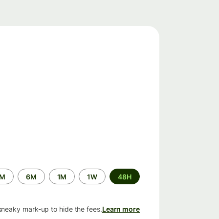
الفترة
2M
6M
1M
1W
48H
الزمنية
sneaky mark-up to hide the fees.
Learn more