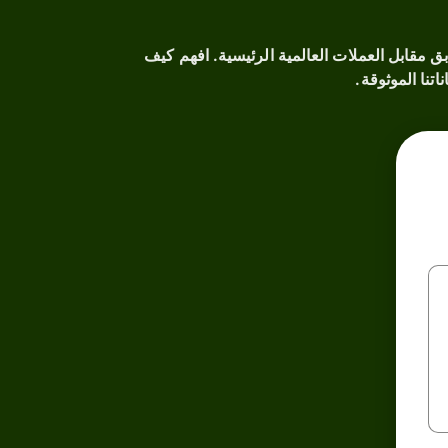
ر صرف VND التاريخية؟ توفر لك أداتنا الشاملة تحليلاً معمقاً لأداء عملة Vietnamese dong السابق مقابل العملات العالمية الرئيسية. افهم كيف