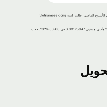
يبلغ سعر صرف Vietnamese dong إلى إلى الباهت التايلاندي حاليًا 0.00126267 اليوم، مما يعكس تغييرًا بنسبة 0.167% منذ الأمس. خلال الأسبوع الماضي، ظلت قيمة Vietnamese dong
خلال الأسبوع الماضي، تذبذب سعر صرف Vietnamese dong إلى إلى الباهت التايلاندي بين أعلى مستوى 0.00127487 في 02-08-2026 وأدنى مستوى 0.00125847 في 06-08-2026. حدث