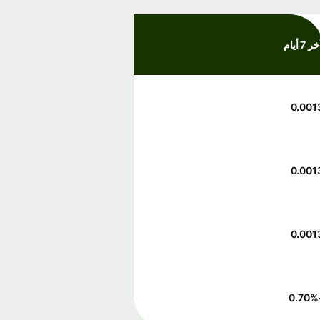
ر 7 أيام
0.001
0.001
0.001
%
-