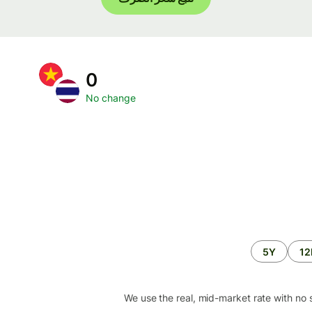
0
No change
5Y
1
We use the real, mid-market rate with no 