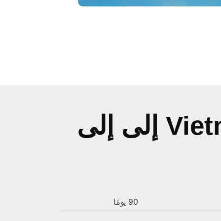
سجل أسعار صرف Vietnamese dong إلى إلى
90 يومًا