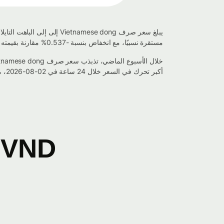
مستقرة نسبيًا، مع انخفاض بنسبة -0.537% مقارنة بقيمته قبل 7 أيام.
أكبر تحرك في السعر خلال 24 ساعة في 02-08-2026، مع انخفاض في القيمة بنسبة -0.294%.
VND إلى THB مخطط التحويل