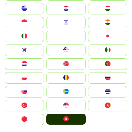
Greece
Hrvatska
Magyarország
Indonesia
Israel
India
Italia
JA
Japan
South Korea
Malay
Mexico
Nederland
Norge
Portugal
Polska
România
Россия
Slovensko
Ruoŧŧa
ไทย
Türkiye
United States
Vietnam
中國香港特別行政區
中国