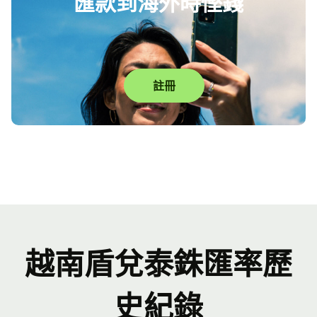
匯款到海外時慳錢
註冊
越南盾兌泰銖匯率歷
史紀錄