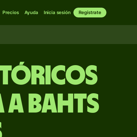
Precios
Ayuda
Inicia sesión
Regístrate
stóricos
 a bahts
s