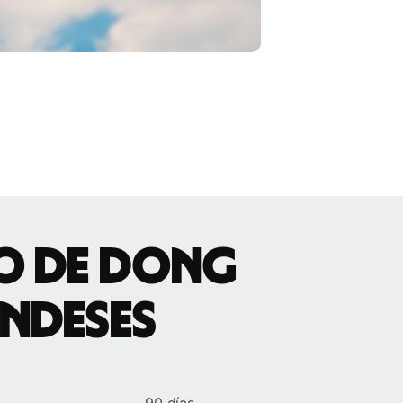
io de dong
andeses