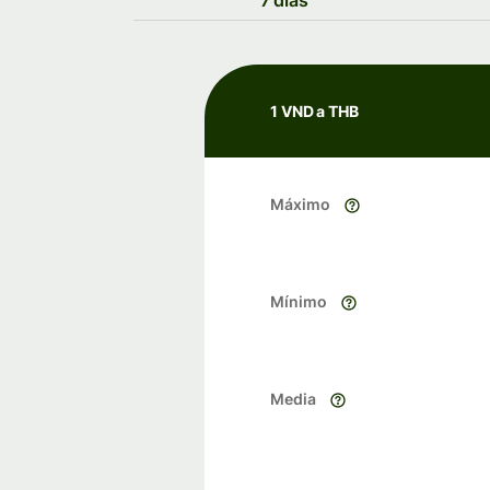
7 días
1 VND a THB
Máximo
Mínimo
Media