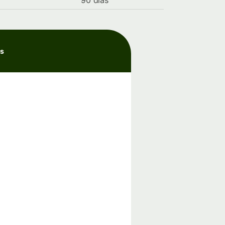
90 días
as