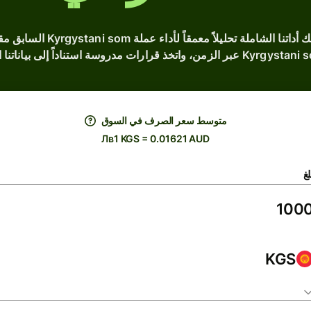
هل تبحث عن أسعار صرف KGS ال
متوسط ​​سعر الصرف في السوق
Лв1 KGS = 0.01621 AUD
لغ
KGS