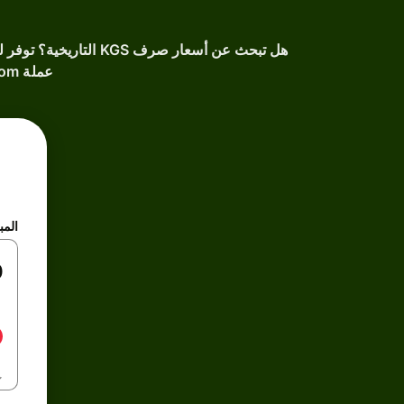
عملة Kyrgystani som عبر الزمن، واتخذ قرارات مدروسة استناداً إلى بياناتنا الموثوقة.
المب