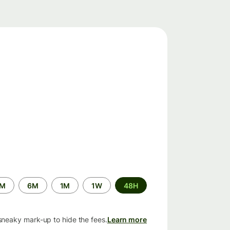
الفترة
2M
6M
1M
1W
48H
الزمنية
sneaky mark-up to hide the fees.
Learn more