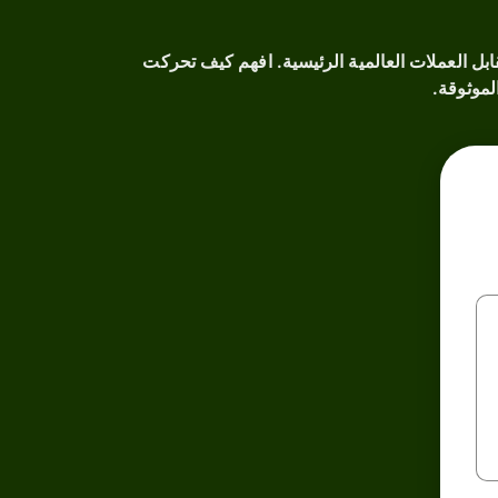
تاريخية؟ توفر لك أداتنا الشاملة تحليلاً معمقاً لأداء عملة Kyrgystani som السابق مقابل العملات العالمية الرئيسية. افهم كيف تحركت