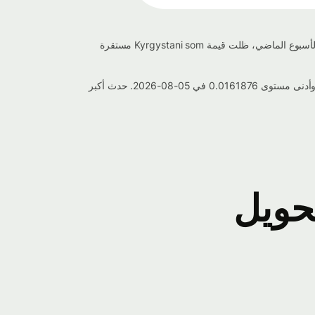
يبلغ سعر صرف Kyrgystani som إلى إلى الدولار الأسترالي حاليًا 0.0162106 اليوم، مما يعكس تغييرًا بنسبة 0.043% منذ الأمس. خلال الأسبوع الماضي، ظلت قيمة Kyrgystani som مستقرة
خلال الأسبوع الماضي، تذبذب سعر صرف Kyrgystani som إلى إلى الدولار الأسترالي بين أعلى مستوى 0.0163608 في 03-08-2026 وأدنى مستوى 0.0161876 في 05-08-2026. حدث أكبر