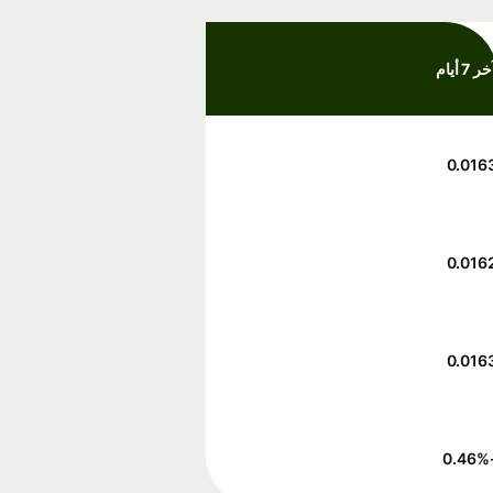
ر 7 أيام
0.016
0.016
0.016
%
-0