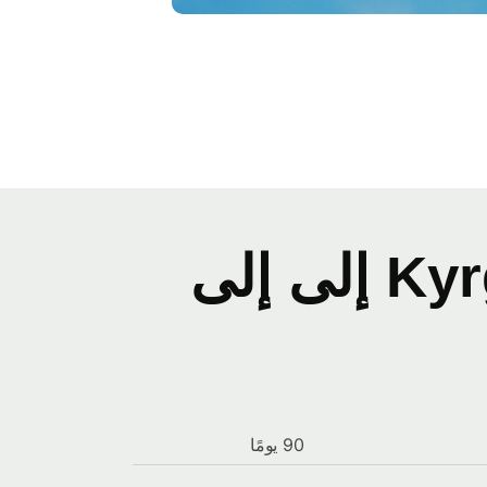
سجل أسعار صرف Kyrgystani som إلى إلى
90 يومًا