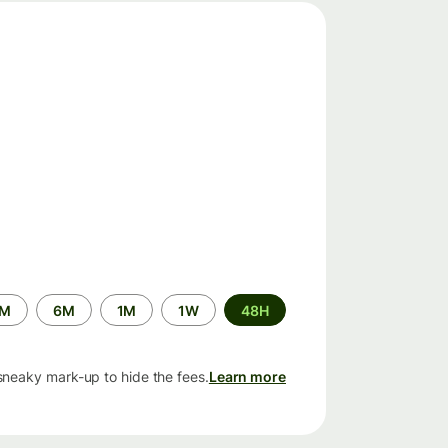
الفترة
2M
6M
1M
1W
48H
الزمنية
sneaky mark-up to hide the fees.
Learn more