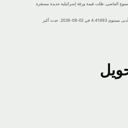
شيلية حاليًا 4.79909 اليوم، مما يعكس تغييرًا بنسبة 0.977% منذ الأمس. خلال الأسبوع الماضي، ظلت قيمة ورقة إسرائيلية جديدة مستقرة
خلال الأسبوع الماضي، تذبذب سعر صرف ورقة إسرائيلية جديدة إلى إلى روبية سيشيلية بين أعلى مستوى 4.84238 في 05-08-2026 وأدنى مستوى 4.41993 في 02-08-2026. حدث أكبر