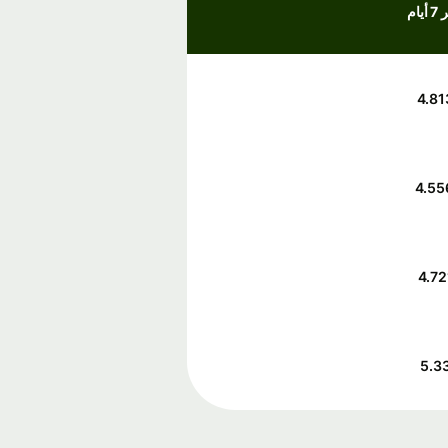
أيام
4.81
4.55
4.72
5.3