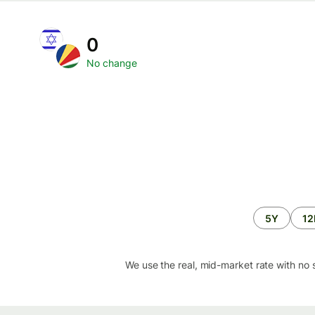
0
No change
5Y
1
We use the real, mid-market rate with no 