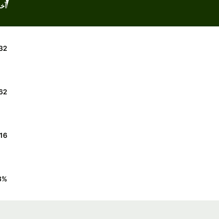
آخر 7 
32
62
16
3
%