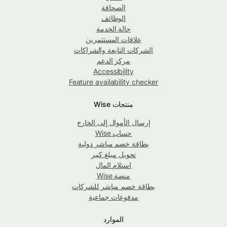
الصحافة
الوظائف
حالة الخدمة
علاقات المستثمرين
الشركات التابعة والشراكات
مركز الدعم
Accessibility
Feature availability checker
منتجات Wise
إرسال الأموال إلى الخارج
حساب Wise
بطاقة خصم مباشر دولية
تحويل مبلغ كبير
استلام المال
منصة Wise
بطاقة خصم مباشر للشركات
مدفوعات جماعية
الموارد