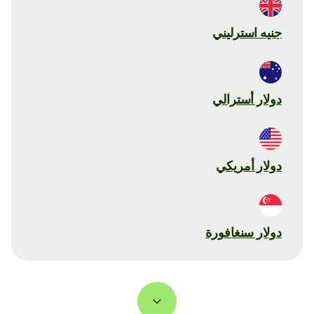
جنيه استرليني
دولار أسترالي
دولار أمريكي
دولار سنغافورة