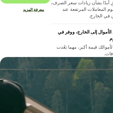
ق أبدًا بشأن زيادات سعر الصرف،
م المعاملات المرتفعة عند
معرفة المزيد
ق في الخارج.
لأموال إلى الخارج، ووفر في
م
أموالك قيمة أكبر، مهما بَعُدت
فات.