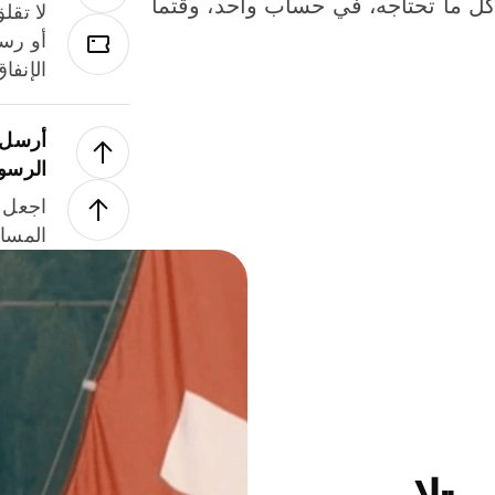
لة. كل ما تحتاجه، في حساب واحد، وقتما
لا تقل
أو رسو
الإنفا
أرسل ا
الرسو
اجعل ل
المسا