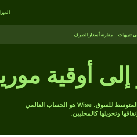
الميز
 تنبيهات
مقارنة أسعار الصرف
إلى أوقية موريت
حوّل EUR إلى MRU بسعر الصرف المتوسط للسوق. Wise هو الحساب العالمي
فاقها وتحويلها كالمحليين.