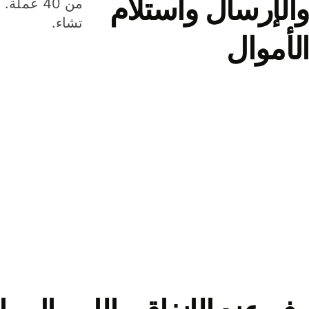
والإرسال واستلام
من 40 عم
تشاء.
الأموال