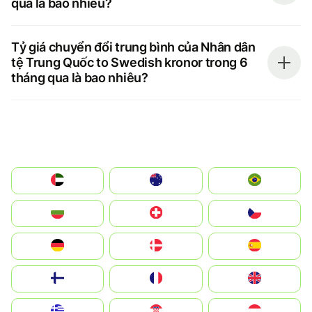
qua là bao nhiêu?
Tỷ giá chuyển đổi trung bình của Nhân dân
tệ Trung Quốc to Swedish kronor trong 6
tháng qua là bao nhiêu?
الإمارات العربية المتحدة
Australia
Brazil
България
Switzerland
Czechia
Deutschland
Denmark
España
Suomi
France
United Kingdom
Greece
Hrvatska
Magyarország