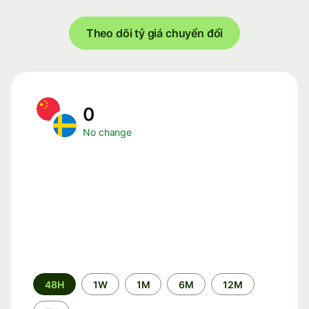
Theo dõi tỷ giá chuyển đổi
0
No change
Time
48H
1W
1M
6M
12M
period