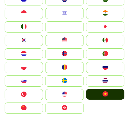
Indonesia
Israel
India
Italia
JA
Japan
South Korea
Malay
Mexico
Nederland
Norge
Portugal
Polska
România
Россия
Slovensko
Ruoŧŧa
ไทย
Vietnam
Türkiye
United States
中国
中國香港特別行政區