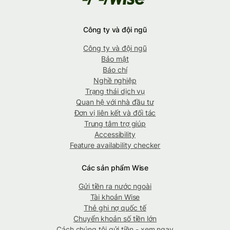
Công ty và đội ngũ
Công ty và đội ngũ
Bảo mật
Báo chí
Nghề nghiệp
Trạng thái dịch vụ
Quan hệ với nhà đầu tư
Đơn vị liên kết và đối tác
Trung tâm trợ giúp
Accessibility
Feature availability checker
Các sản phẩm Wise
Gửi tiền ra nước ngoài
Tài khoản Wise
Thẻ ghi nợ quốc tế
Chuyển khoản số tiền lớn
Cách chúng tôi gửi tiền - xem ngay