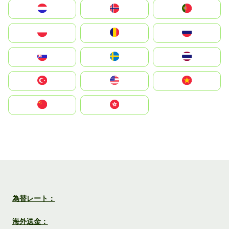
Nederland
Norge
Portugal
Polska
România
Россия
Slovensko
Ruoŧŧa
ไทย
Türkiye
United States
Vietnam
中国
中國香港特別行政區
為替レート：
海外送金：