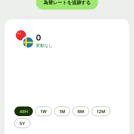
為替レートを追跡する
0
変動なし
期
48H
1W
1M
6M
12M
間
5Y