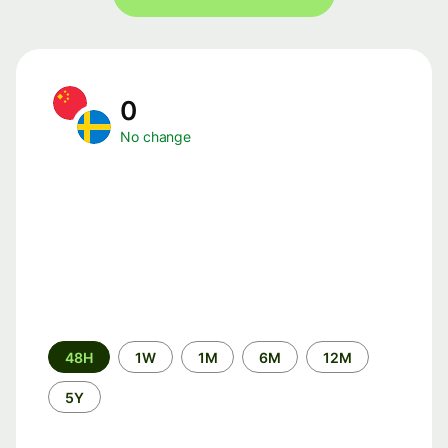
0
No change
Time
48H
1W
1M
6M
12M
period
5Y