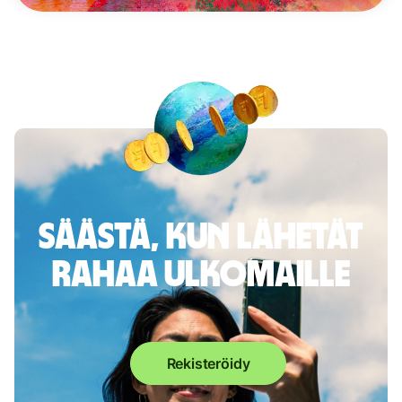
Säästä, kun lähetät
rahaa ulkomaille
Rekisteröidy