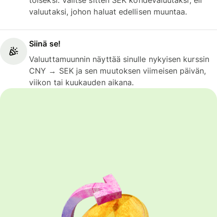
toiseksi. Valitse sitten SEK kohdevaluutaksi, eli
valuutaksi, johon haluat edellisen muuntaa.
Siinä se!
Valuuttamuunnin näyttää sinulle nykyisen kurssin
CNY → SEK ja sen muutoksen viimeisen päivän,
viikon tai kuukauden aikana.