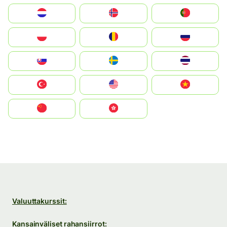
Nederland
Norge
Portugal
Polska
România
Россия
Slovensko
Ruoŧŧa
ไทย
Türkiye
United States
Vietnam
中国
中國香港特別行政區
Valuuttakurssit:
Kansainväliset rahansiirrot: