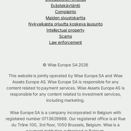
Evästekäytäntö
Complaints
Maiden sivustokartta
Nykyaikaista orjuutta koskeva lausunto
Intellectual property
Scams
Law enforcement
© Wise Europe SA 2026
This website is jointly operated by Wise Europe SA and Wise
Assets Europe AS. Wise Europe SA is responsible for any
content related to payment services. Wise Assets Europe AS is
responsible for any content related to investment services,
including marketing.
Wise Europe SA is a company incorporated in Belgium with
registered number 0713629988. Our registered office is at Rue
du Trône 100, 3rd floor, 1050 Brussels, Belgium. Wise is a
payment institution authorised in Belgium.