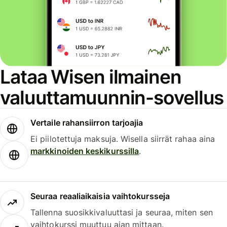
Lataa Wisen ilmainen
valuuttamuunnin-sovellus
Vertaile rahansiirron tarjoajia
Ei piilotettuja maksuja. Wisella siirrät rahaa aina
markkinoiden keskikurssilla
.
Seuraa reaaliaikaisia vaihtokursseja
Tallenna suosikkivaluuttasi ja seuraa, miten sen
vaihtokurssi muuttuu ajan mittaan.