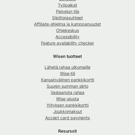
Työpaikat
Palvelun tila
Sijoittajasuhteet
Affiliate-ohjelma ja kumppanuudet
Ohjekeskus
Accessibility
Feature availability checker
Wisen tuotteet
Lähetä rahaa ulkomaille
Wise-tili
Kansainvälinen pankkikortti
Suuren summan siirto
Vastaanota rahaa
Wise-alusta
Yrityksen pankkikortti
Joukkomaksut
Accept card payments
Resurssit