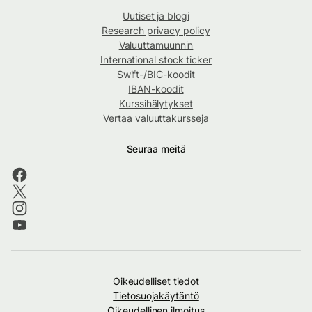
Uutiset ja blogi
Research privacy policy
Valuuttamuunnin
International stock ticker
Swift-/BIC-koodit
IBAN-koodit
Kurssihälytykset
Vertaa valuuttakursseja
Seuraa meitä
Oikeudelliset tiedot
Tietosuojakäytäntö
Oikeudellinen ilmoitus