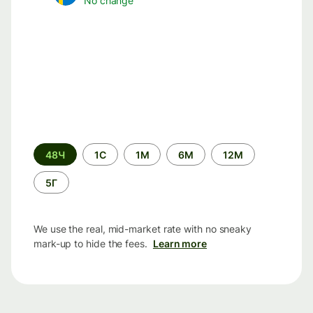
No change
Time
48Ч
1С
1М
6М
12М
period
5Г
We use the real, mid-market rate with no sneaky
mark-up to hide the fees.
Learn more