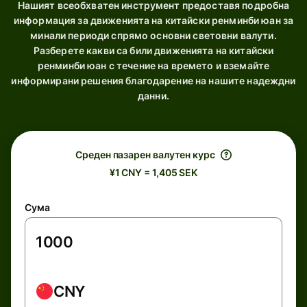
Нашият всеобхватен инструмент предоставя подробна
информация за движенията на китайски ренминби юан за
минали периоди спрямо основни световни валути.
Разберете какви са били движенията на китайски
ренминби юан с течение на времето и вземайте
информирани решения благодарение на нашите надеждни
данни.
Среден пазарен валутен курс
¥1 CNY = 1,405 SEK
Сума
CNY