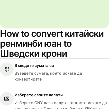
How to convert китайски
ренминби юан to
Шведски крони
Въведете сумата си
Въведете сумата, която искате да
конвертирате.
Изберете своите валути
Изберете CNY като валута, от която искате да
конвертирате. След това изберете SEK като