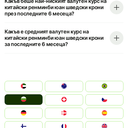
Какъв беше най-ниският валутен курс на
китайски ренминби юан шведски крони
през последните 6 месеца?
Какъв е средният валутен курс на
китайски ренминби юан шведски крони
за последните 6 месеца?
الإمارات العربية المتحدة
Australia
Brazil
България
Switzerland
Czechia
Deutschland
Denmark
España
Suomi
France
United Kingdom