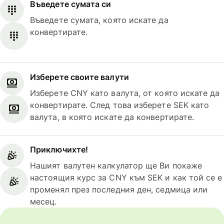
Въведете сумата си
Въведете сумата, която искате да
конвертирате.
Изберете своите валути
Изберете CNY като валута, от която искате да
конвертирате. След това изберете SEK като
валута, в която искате да конвертирате.
Приключихте!
Нашият валутен калкулатор ще Ви покаже
настоящия курс за CNY към SEK и как той се е
променял през последния ден, седмица или
месец.