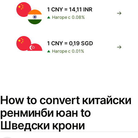
1 CNY = 14,11 INR
Нагоре с 0.08%
1 CNY = 0,19 SGD
Нагоре с 0.01%
How to convert китайски
ренминби юан to
Шведски крони