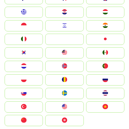
Greece
Hrvatska
Magyarország
Indonesia
Israel
India
Italia
JA
Japan
South Korea
Malay
Mexico
Nederland
Norge
Portugal
Polska
România
Россия
Slovensko
Ruoŧŧa
ไทย
Türkiye
United States
Vietnam
中国
中國香港特別行政區