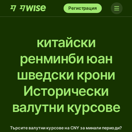
Регистрация
китайски
ренминби юан
шведски крони
Исторически
валутни курсове
Търсите валутни курсове на CNY за минали периоди?