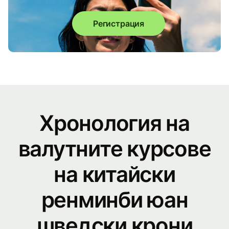
Регистрация
Хронология на
валутните курсове
на китайски
ренминби юан
шведски крони