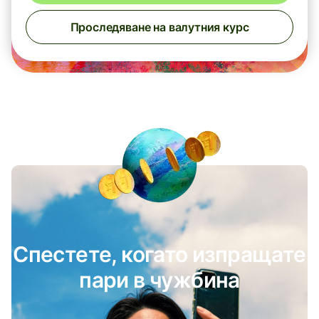
Проследяване на валутния курс
Спестете, когато изпращате
пари в чужбина