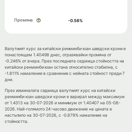
Промяна
-0.56
%
Валутният курс за китайски ренминби юан шведски крони е
понастоящем 1.40498 днес, отразявайки промяна от
-0.246% от вчера. През последната седмица стойността на
китайски ренминби юан остана относително стабилна, с
-1.811% намаление в сравнение с нейната стойност преди 7
дни.
През изминалата седмица валутният курс на китайски
ренминби юан шведски крони е варирал между максимум
от 1.4313 на 30-07-2026 и минимум от 1.40407 на 05-08-
2026. Най-голямото 24-часово движение на цената е
настъпило на 30-07-2026, с -0.679% намаление на
стойността.