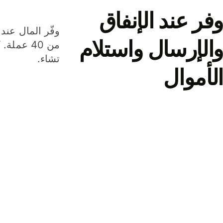
وفر عند الإنفاق
وفّر المال عند 
والإرسال واستلام
من 40 عم
تشاء.
الأموال