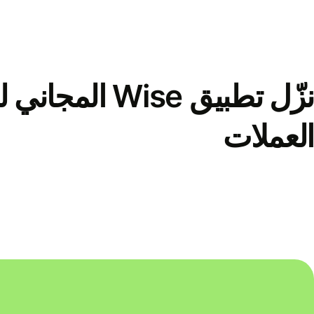
نزّل تطبيق Wise الم
العملات