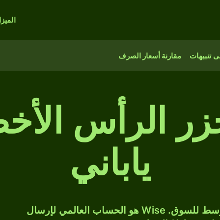
الميز
 تنبيهات
مقارنة أسعار الصرف
زر الرأس الأخض
ياباني
حوّل CVE إلى JPY بسعر الصرف المتوسط للسوق. Wise هو الحساب العالمي لإرسال