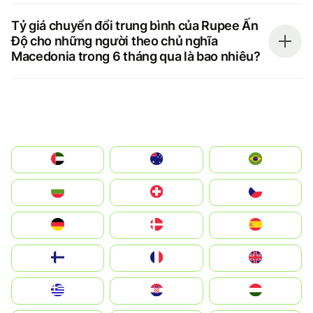
Tỷ giá chuyển đổi trung bình của Rupee Ấn
Độ cho những người theo chủ nghĩa
Macedonia trong 6 tháng qua là bao nhiêu?
الإمارات العربية المتحدة
Australia
Brazil
България
Switzerland
Czechia
Deutschland
Denmark
España
Suomi
France
United Kingdom
Greece
Hrvatska
Magyarország