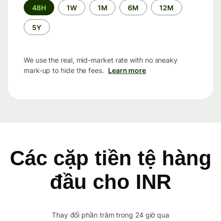
Time
48H
1W
1M
6M
12M
period
5Y
We use the real, mid-market rate with no sneaky
mark-up to hide the fees.
Learn more
Các cặp tiền tệ hàng
đầu cho INR
Thay đổi phần trăm trong 24 giờ qua