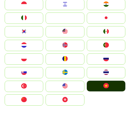
Indonesia
Israel
India
Italia
JA
Japan
South Korea
Malay
Mexico
Nederland
Norge
Portugal
Polska
România
Россия
Slovensko
Ruoŧŧa
ไทย
Vietnam
Türkiye
United States
中国
中國香港特別行政區