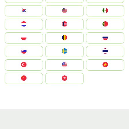
South Korea
Malay
Mexico
Nederland
Norge
Portugal
Polska
România
Россия
Slovensko
Ruoŧŧa
ไทย
Türkiye
United States
Vietnam
中国
中國香港特別行政區