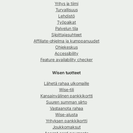
Yritys ja tiimi
Turvallisuus
Lehdistö
Työpaikat
Palvelun tila
Sijoittajasuhteet
Affiliate-ohjelma ja kumppanuudet
Ohjekeskus
Accessibility
Feature availability checker
Wisen tuotteet
Lähetä rahaa ulkomaille
Wise-tili
Kansainvälinen pankkikortti
Suuren summan siirto
Vastaanota rahaa
Wise-alusta
Yrityksen pankkikortti
Joukkomaksut