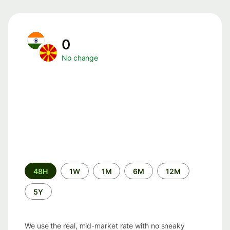
0
No change
Time
48H
1W
1M
6M
12M
period
5Y
We use the real, mid-market rate with no sneaky