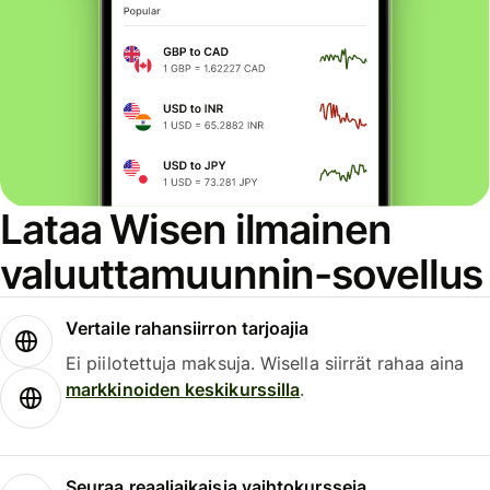
Lataa Wisen ilmainen
valuuttamuunnin-sovellus
Vertaile rahansiirron tarjoajia
Ei piilotettuja maksuja. Wisella siirrät rahaa aina
markkinoiden keskikurssilla
.
Seuraa reaaliaikaisia vaihtokursseja