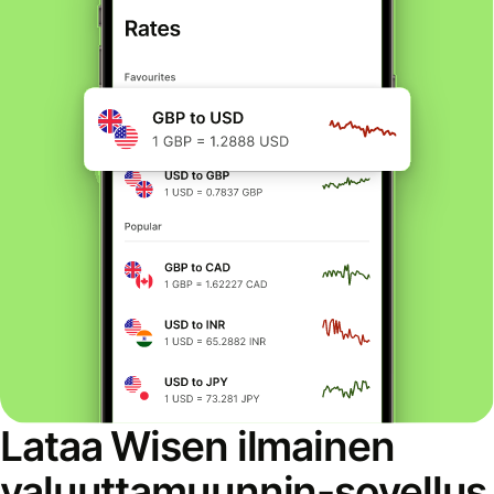
Lataa Wisen ilmainen
valuuttamuunnin-sovellus