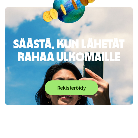
Säästä, kun lähetät
rahaa ulkomaille
Rekisteröidy