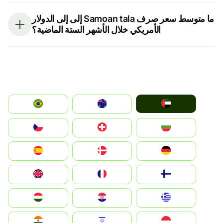
ما متوسط سعر صرف Samoan tala إلى إلى الدولار
الأمريكي خلال الأشهر الستة الماضية؟
الإمارات العربية المتحدة
Australia
Brazil
България
Switzerland
Czechia
Deutschland
Denmark
España
Suomi
France
United Kingdom
Greece
Hrvatska
Magyarország
Indonesia
Israel
India