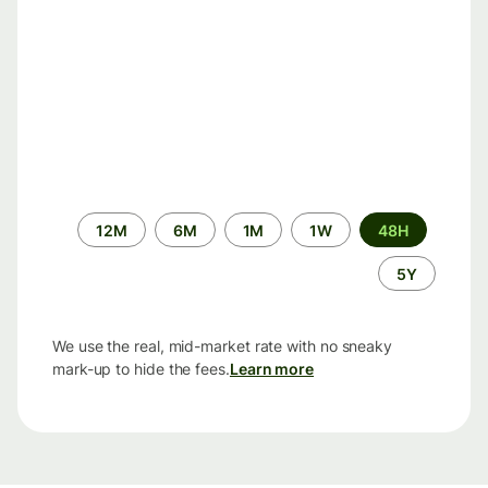
الفترة
12M
6M
1M
1W
48H
الزمنية
5Y
We use the real, mid-market rate with no sneaky
mark-up to hide the fees.
Learn more