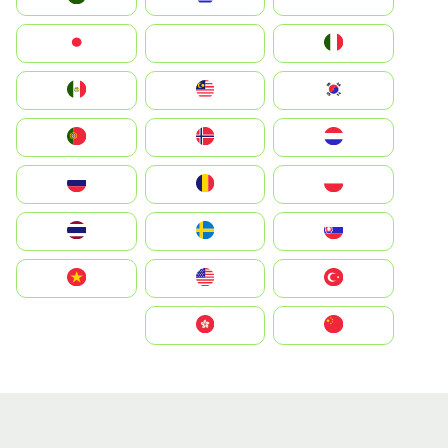
Italia
JA
Japan
South Korea
Malay
Mexico
Nederland
Norge
Portugal
Polska
România
Россия
Slovensko
Ruoŧŧa
ไทย
Türkiye
United States
Vietnam
中国
中國香港特別行政區