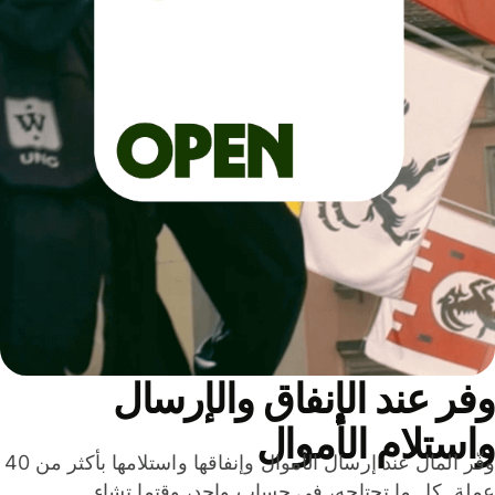
ر عند الإنفاق والإرسال
ستلام الأموال
وفّر المال عند إرسال الأموال وإنفاقها واستلامها بأكثر من 40
لة. كل ما تحتاجه، في حساب واحد، وقتما تشاء.