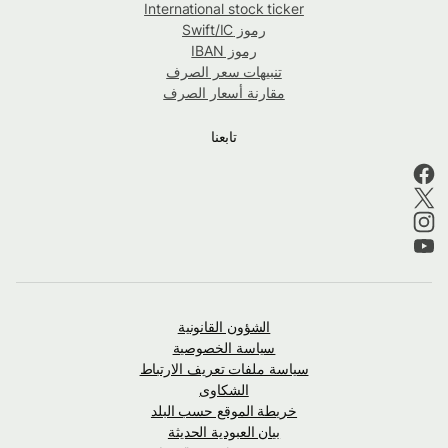
International stock ticker
رموز Swift/IC
رموز IBAN
تنبيهات سعر الصرف
مقارنة أسعار الصرف
تابعنا
الشؤون القانونية
سياسة الخصوصية
سياسة ملفات تعريف الارتباط
الشكاوى
خريطة الموقع حسب البلد
بيان العبودية الحديثة