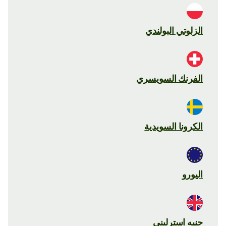
الزلوتي البولندي
الفرنك السويسري
الكرونا السويدية
اليورو
جنيه استرليني