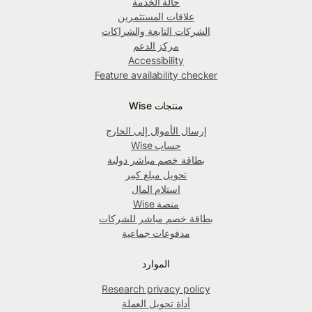
حالة الخدمة
علاقات المستثمرين
الشركات التابعة والشراكات
مركز الدعم
Accessibility
Feature availability checker
منتجات Wise
إرسال الأموال إلى الخارج
حساب Wise
بطاقة خصم مباشر دولية
تحويل مبلغ كبير
استلام المال
منصة Wise
بطاقة خصم مباشر للشركات
مدفوعات جماعية
الموارد
Research privacy policy
أداة تحويل العملة