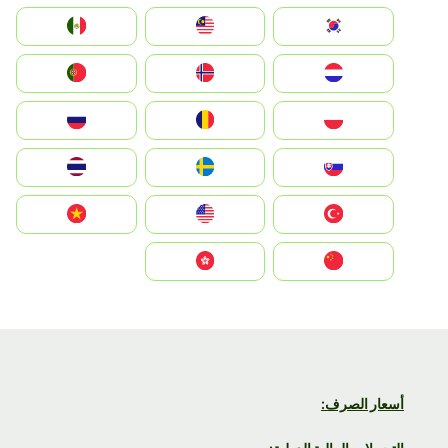
South Korea
Malay
Mexico
Nederland
Norge
Portugal
Polska
România
Россия
Slovensko
Ruoŧŧa
ไทย
Türkiye
United States
Vietnam
中国
中國香港特別行政區
أسعار الصرف: