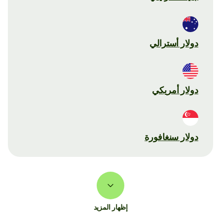
دولار أسترالي
دولار أمريكي
دولار سنغافورة
إظهار المزيد