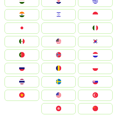
Greece
Hrvatska
Magyarország
Indonesia
Israel
India
Italia
JA
Japan
South Korea
Malay
Mexico
Nederland
Norge
Portugal
Polska
România
Россия
Slovensko
Ruoŧŧa
ไทย
Türkiye
United States
Vietnam
中国
中國香港特別行政區