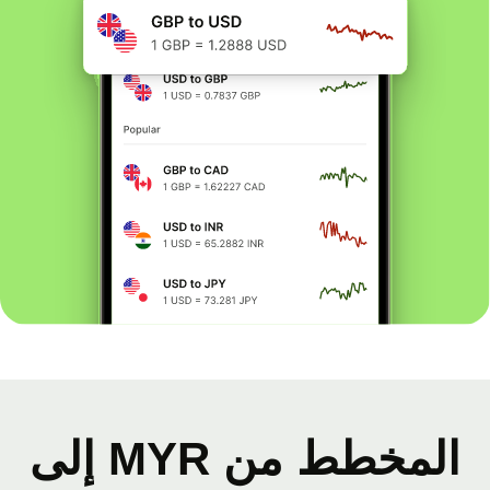
المخطط من MYR إلى