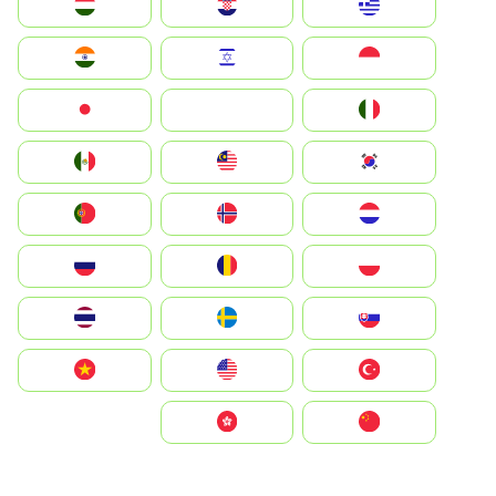
Greece
Hrvatska
Magyarország
Indonesia
Israel
India
Italia
JA
Japan
South Korea
Malay
Mexico
Nederland
Norge
Portugal
Polska
România
Россия
Slovensko
Ruoŧŧa
ไทย
Türkiye
United States
Vietnam
中国
中國香港特別行政區