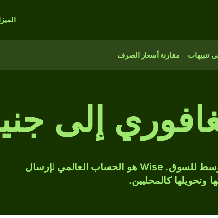
الميز
 تنبيهات
مقارنة أسعار الصرف
غافوري إلى جن
حوّل SGD إلى EGP بسعر الصرف المتوسط للسوق. Wise هو الحساب العالمي لإرسال
ها وتحويلها كالمحليين.