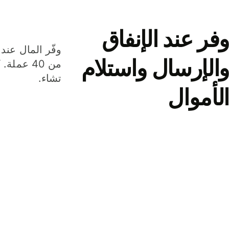
وفر عند الإنفاق
وفّر المال عند 
والإرسال واستلام
من 40 عم
تشاء.
الأموال