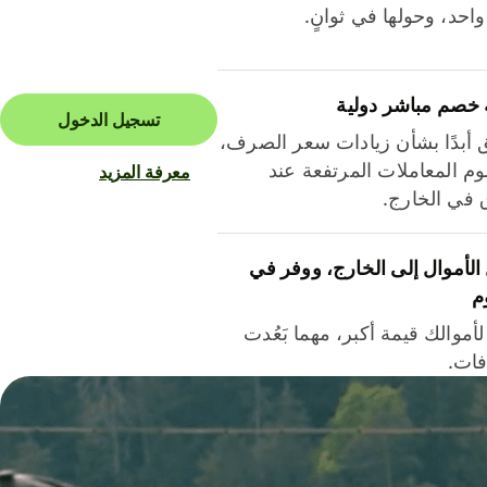
احد، وحولها في ثوانٍ.
 خصم مباشر دولية
تسجيل الدخول
ق أبدًا بشأن زيادات سعر الصرف،
م المعاملات المرتفعة عند
معرفة المزيد
ق في الخارج.
لأموال إلى الخارج، ووفر في
م
أموالك قيمة أكبر، مهما بَعُدت
فات.