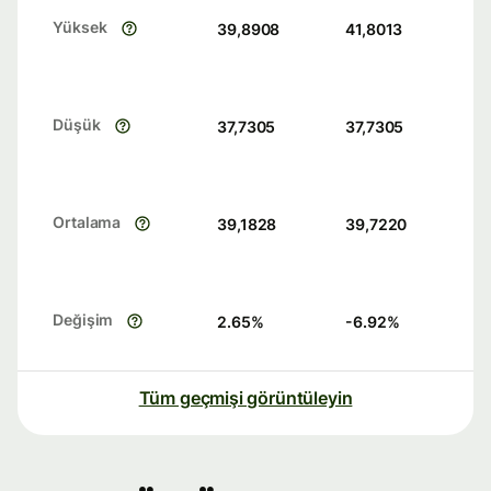
Yüksek
39,8908
41,8013
Düşük
37,7305
37,7305
Ortalama
39,1828
39,7220
Değişim
2.65
%
-6.92
%
Tüm geçmişi görüntüleyin