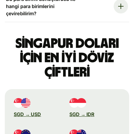
hangi para birimlerini
çevirebilirim?
Singapur doları
için en iyi döviz
çiftleri
SGD → USD
SGD → IDR