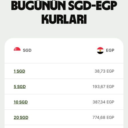
Bugünün SGD-EGP
kurları
SGD
EGP
1
SGD
38,73
EGP
5
SGD
193,67
EGP
10
SGD
387,34
EGP
20
SGD
774,68
EGP