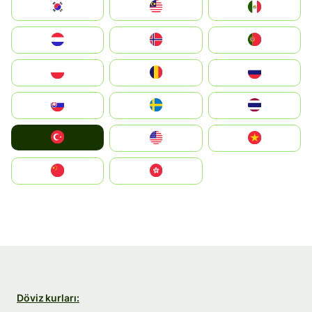
South Korea
Malay
Mexico
Nederland
Norge
Portugal
Polska
România
Россия
Slovensko
Ruoŧŧa
ไทย
Türkiye
United States
Vietnam
中国
中國香港特別行政區
Döviz kurları: