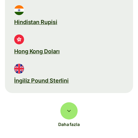
Hindistan Rupisi
Hong Kong Doları
İngiliz Pound Sterlini
Daha fazla