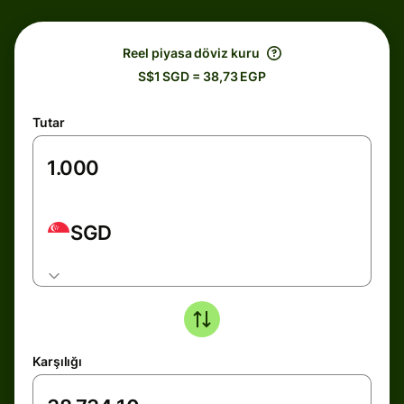
Reel piyasa döviz kuru
S$1 SGD = 38,73 EGP
Tutar
SGD
Karşılığı