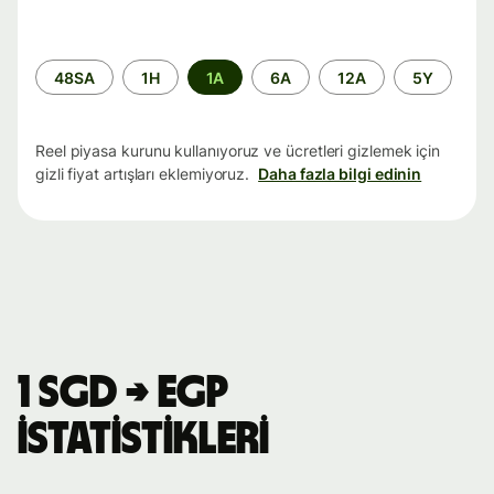
Zaman
48SA
1H
1A
6A
12A
5Y
aralığı
Reel piyasa kurunu kullanıyoruz ve ücretleri gizlemek için
gizli fiyat artışları eklemiyoruz.
Daha fazla bilgi edinin
1 SGD → EGP
istatistikleri