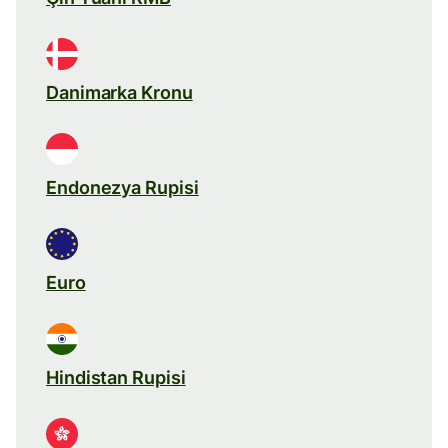
Danimarka Kronu
Endonezya Rupisi
Euro
Hindistan Rupisi