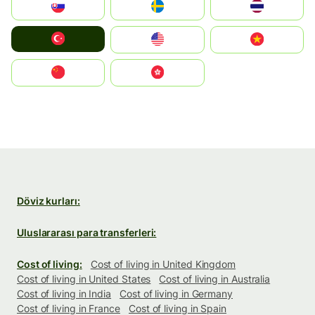
Slovensko
Ruoŧŧa
ไทย
Türkiye
United States
Vietnam
中国
中國香港特別行政區
Döviz kurları:
Uluslararası para transferleri:
Cost of living:
Cost of living in United Kingdom
Cost of living in United States
Cost of living in Australia
Cost of living in India
Cost of living in Germany
Cost of living in France
Cost of living in Spain