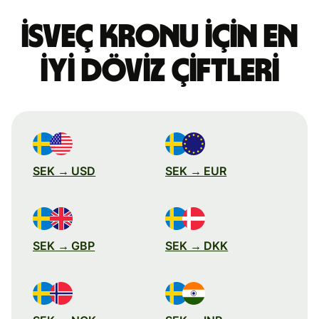
İsveç kronu için en
iyi döviz çiftleri
SEK → USD
SEK → EUR
SEK → GBP
SEK → DKK