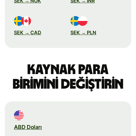
SEK → NOK
SEK → INR
SEK → CAD
SEK → PLN
Kaynak para
birimini değiştirin
ABD Doları