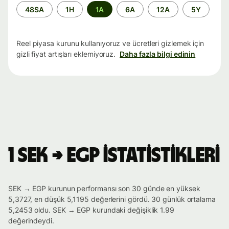
Zaman
48SA
1H
1A
6A
12A
5Y
aralığı
Reel piyasa kurunu kullanıyoruz ve ücretleri gizlemek için
gizli fiyat artışları eklemiyoruz.
Daha fazla bilgi edinin
1 SEK → EGP istatistikleri
SEK → EGP kurunun performansı son 30 günde en yüksek
5,3727, en düşük 5,1195 değerlerini gördü. 30 günlük ortalama
5,2453 oldu. SEK → EGP kurundaki değişiklik 1.99
değerindeydi.