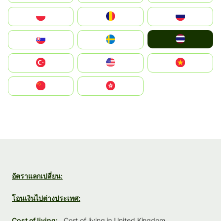
Polska
România
Россия
ไทย
Slovensko
Ruoŧŧa
Türkiye
United States
Vietnam
中国
中國香港特別行政區
อัตราแลกเปลี่ยน:
โอนเงินไปต่างประเทศ:
Cost of living:
Cost of living in United Kingdom