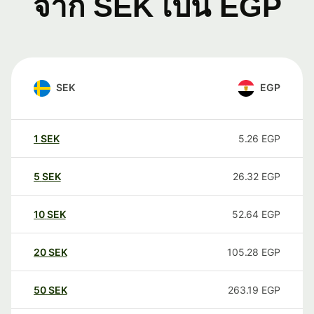
จาก SEK เป็น EGP
SEK
EGP
1
SEK
5.26
EGP
5
SEK
26.32
EGP
10
SEK
52.64
EGP
20
SEK
105.28
EGP
50
SEK
263.19
EGP