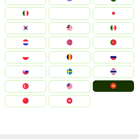
Italia
JA
Japan
South Korea
Malay
Mexico
Nederland
Norge
Portugal
Polska
România
Россия
Slovensko
Ruoŧŧa
ไทย
Vietnam
Türkiye
United States
中国
中國香港特別行政區