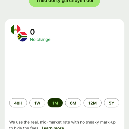
Theo dõi tỷ giá chuyển đổi
0
No change
Time
48H
1W
1M
6M
12M
5Y
period
We use the real, mid-market rate with no sneaky mark-up
to hide the fees.
Learn more