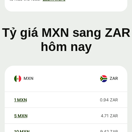
Tỷ giá MXN sang ZAR
hôm nay
MXN
ZAR
1
MXN
0.94
ZAR
5
MXN
4.71
ZAR
10
MXN
9.42
ZAR