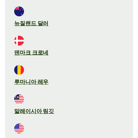
뉴질랜드 달러
덴마크 크로네
루마니아 레우
말레이시아 링깃