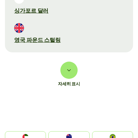
싱가포르 달러
영국 파운드 스털링
자세히 표시
الإمارات العربية المتحدة
Australia
Brazil