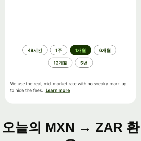
기
48시간
1주
1개월
6개월
간
12개월
5년
We use the real, mid-market rate with no sneaky mark-up
to hide the fees.
Learn more
오늘의 MXN → ZAR 환