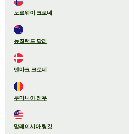
노르웨이 크로네
뉴질랜드 달러
덴마크 크로네
루마니아 레우
말레이시아 링깃