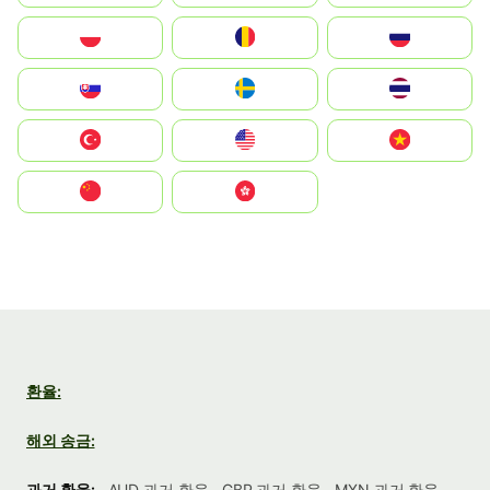
Polska
România
Россия
Slovensko
Ruoŧŧa
ไทย
Türkiye
United States
Vietnam
中国
中國香港特別行政區
환율:
해외 송금:
과거 환율:
AUD 과거 환율
GBP 과거 환율
MXN 과거 환율