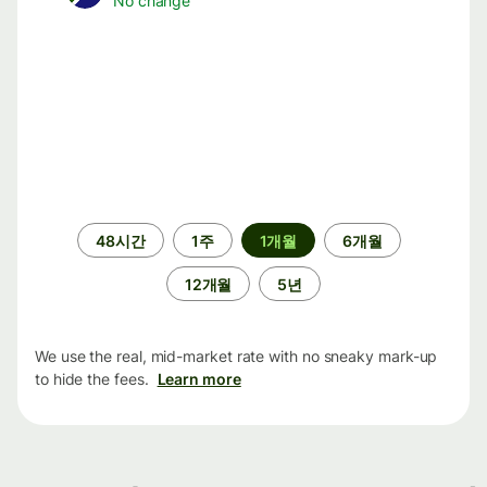
No change
기
48시간
1주
1개월
6개월
간
12개월
5년
We use the real, mid-market rate with no sneaky mark-up
to hide the fees.
Learn more