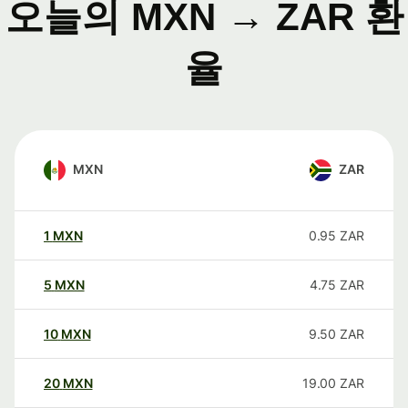
오늘의 MXN → ZAR 환
율
MXN
ZAR
1
MXN
0.95
ZAR
5
MXN
4.75
ZAR
10
MXN
9.50
ZAR
20
MXN
19.00
ZAR