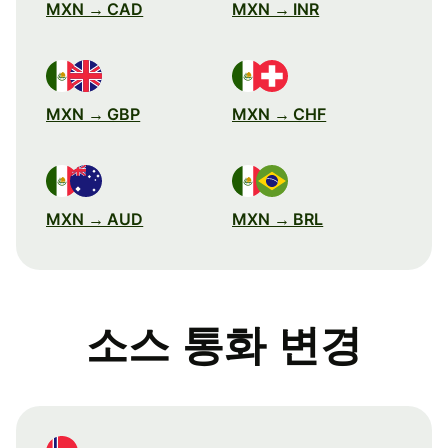
MXN → CAD
MXN → INR
MXN → GBP
MXN → CHF
MXN → AUD
MXN → BRL
소스 통화 변경