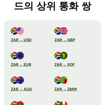
드의 상위 통화 쌍
ZAR → USD
ZAR → GBP
ZAR → EUR
ZAR → XOF
ZAR → AUD
ZAR → ZMW