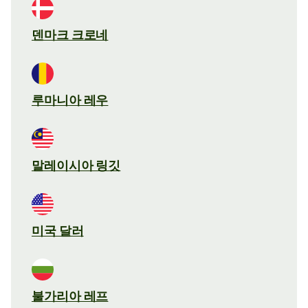
덴마크 크로네
루마니아 레우
말레이시아 링깃
미국 달러
불가리아 레프