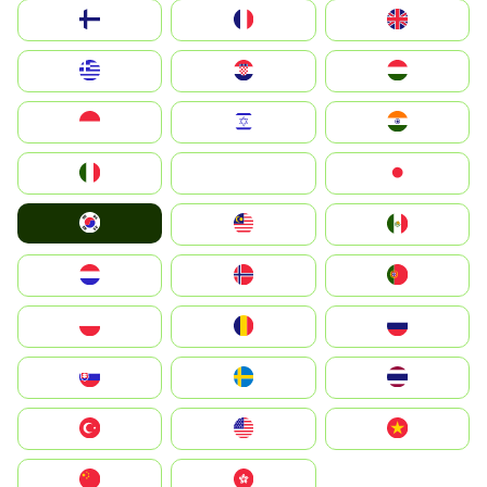
Suomi
France
United Kingdom
Greece
Hrvatska
Magyarország
Indonesia
Israel
India
Italia
JA
Japan
South Korea
Malay
Mexico
Nederland
Norge
Portugal
Polska
România
Россия
Slovensko
Ruoŧŧa
ไทย
Türkiye
United States
Vietnam
中国
中國香港特別行政區