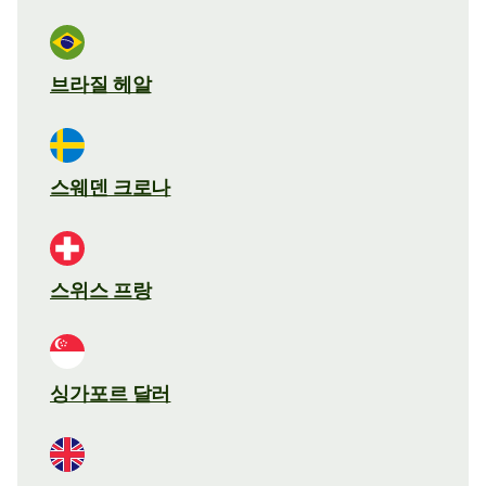
브라질 헤알
스웨덴 크로나
스위스 프랑
싱가포르 달러