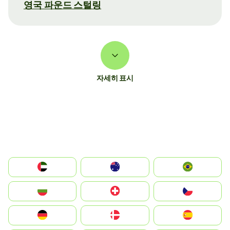
영국 파운드 스털링
자세히 표시
الإمارات العربية المتحدة
Australia
Brazil
България
Switzerland
Czechia
Deutschland
Denmark
España