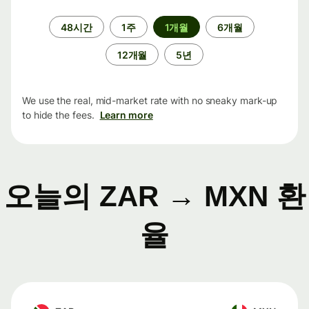
기
48시간
1주
1개월
6개월
간
12개월
5년
We use the real, mid-market rate with no sneaky mark-up
to hide the fees.
Learn more
오늘의 ZAR → MXN 환
율