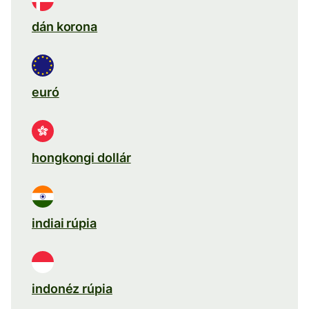
dán korona
euró
hongkongi dollár
indiai rúpia
indonéz rúpia