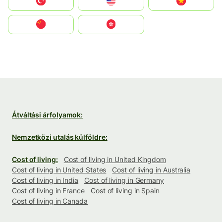
Türkiye
United States
Vietnam
中国
中國香港特別行政區
Átváltási árfolyamok:
Nemzetközi utalás külföldre:
Cost of living:
Cost of living in United Kingdom
Cost of living in United States
Cost of living in Australia
Cost of living in India
Cost of living in Germany
Cost of living in France
Cost of living in Spain
Cost of living in Canada