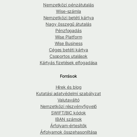
Nemzetközi pénzátutalás
Wise-számla
Nemzetközi betéti kártya
Nagy összegű átutalás
Pénzfogadás
Wise Platform
Wise Business
Céges betéti kártya
Csoportos utalások
Kártyás fizetések elfogadása
Források
Hírek és blog
Kutatási adatvédelmi szabályzat
Valutaváltó
Nemzetközi részvényfigyelő
SWIFT/BIC kódok
IBAN számok
Árfolyam-értesítők
Árfolyamok összehasonlítása