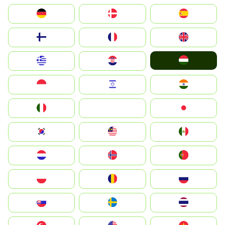
Deutschland
Denmark
España
Suomi
France
United Kingdom
Magyarország
Greece
Hrvatska
Indonesia
Israel
India
Italia
JA
Japan
South Korea
Malay
Mexico
Nederland
Norge
Portugal
Polska
România
Россия
Slovensko
Ruoŧŧa
ไทย