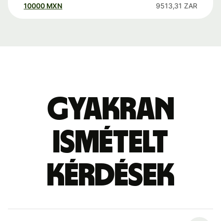
10000
MXN
9513,31
ZAR
Gyakran
ismételt
kérdések