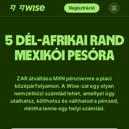
Regisztráció
5 dél-afrikai rand
mexikói pesóra
ZAR átváltása MXN pénznemre a piaci
középárfolyamon. A Wise-zal egy olyan
nemzetközi számlád lehet, amellyel úgy
utalhatsz, költhetsz és válthatod a pénzed,
mintha lenne egy helyi számlád.