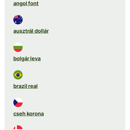
angol font
ausztrál dollár
bolgár leva
brazil real
cseh korona