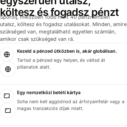
egyszerűen utalsz,
költesz és fogadsz pénzt
Spórolj, miközben több mint 40 pénznemben
utalsz, költesz és fogadsz utalásokat. Minden, amire
szükséged van, megtalálható egyetlen számlán,
amikor csak szükséged van rá.
Kezeld a pénzed útközben is, akár globálisan.
Tartsd a pénzed egy helyen, és váltsd át
pillanatok alatt.
Egy nemzetközi betéti kártya
Soha nem kell aggódnod az árfolyamfelár vagy a
magas tranzakciós díjak miatt.