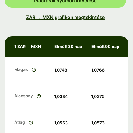
Piaci árak nyomon követése
ZAR → MXN grafikon megtekintése
1 ZAR → MXN
Elmúlt 30 nap
Elmúlt 90 nap
Magas
1,0748
1,0766
Alacsony
1,0384
1,0375
Átlag
1,0553
1,0573