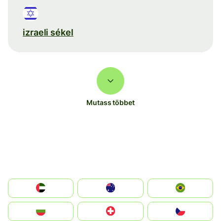
izraeli sékel
Mutass többet
الإمارات العربية المتحدة
Australia
Brazil
България
Switzerland
Czechia