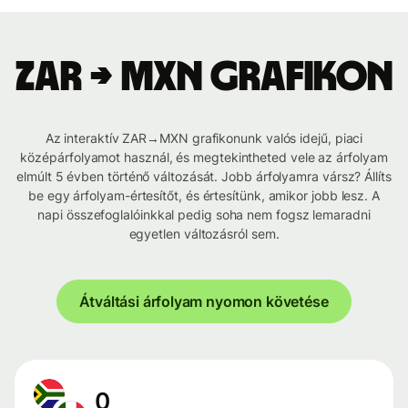
ZAR → MXN grafikon
Az interaktív ZAR→MXN grafikonunk valós idejű, piaci
középárfolyamot használ, és megtekintheted vele az árfolyam
elmúlt 5 évben történő változását. Jobb árfolyamra vársz? Állíts
be egy árfolyam-értesítőt, és értesítünk, amikor jobb lesz. A
napi összefoglalóinkkal pedig soha nem fogsz lemaradni
egyetlen változásról sem.
Átváltási árfolyam nyomon követése
0