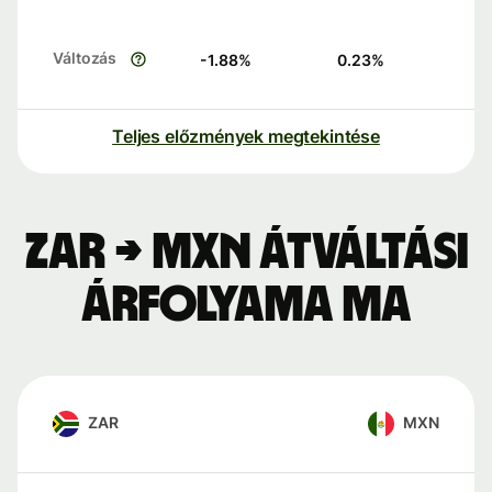
Változás
-1.88
%
0.23
%
Teljes előzmények megtekintése
ZAR → MXN átváltási
árfolyama ma
ZAR
MXN