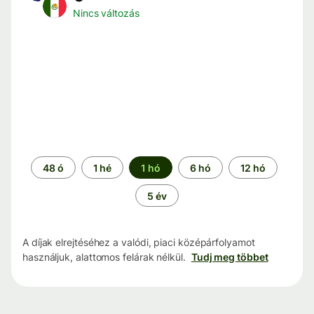
Nincs változás
Időszak
48 ó
1 hé
1 hó
6 hó
12 hó
5 év
A díjak elrejtéséhez a valódi, piaci középárfolyamot
használjuk, alattomos felárak nélkül.
Tudj meg többet