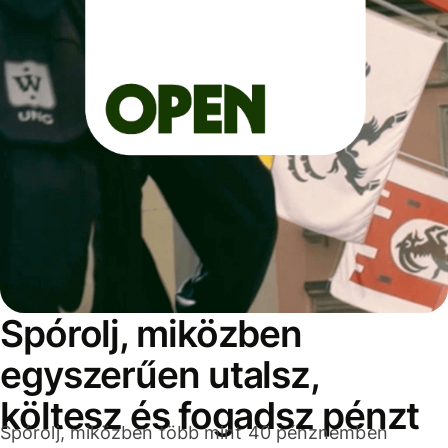
Spórolj, miközben
egyszerűen utalsz,
költesz és fogadsz pénzt
Spórolj, miközben több mint 40 pénznemben