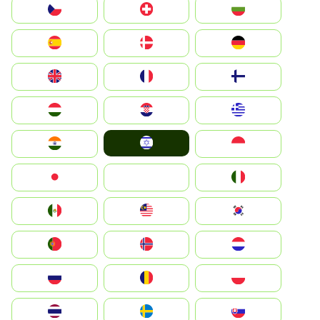
България
Switzerland
Czechia
Deutschland
Denmark
España
Suomi
France
United Kingdom
Greece
Hrvatska
Magyarország
Israel
Indonesia
India
Italia
JA
Japan
South Korea
Malay
Mexico
Nederland
Norge
Portugal
Polska
România
Россия
Slovensko
Ruoŧŧa
ไทย