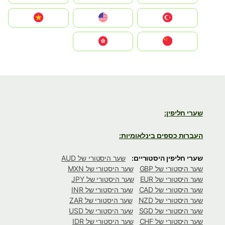
Türkiye
United States
Vietnam
中国
中國香港特別行政區
שערי חליפין:
העברות כספים בינלאומיות:
שערי חליפין היסטוריים:
שער היסטורי של AUD
שער היסטורי של GBP
שער היסטורי של MXN
שער היסטורי של EUR
שער היסטורי של JPY
שער היסטורי של CAD
שער היסטורי של INR
שער היסטורי של NZD
שער היסטורי של ZAR
שער היסטורי של SGD
שער היסטורי של USD
שער היסטורי של CHF
שער היסטורי של IDR