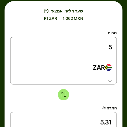
שער חליפין אמצעי
R1 ZAR ← 1.062 MXN
סכום
ZAR
המרה ל-