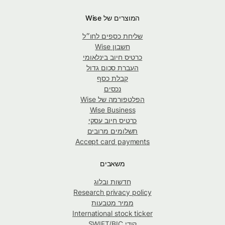
המוצרים של Wise
שליחת כספים לחו״ל
חשבון Wise
כרטיס חיוב בינלאומי
העברת סכום גדול
קבלת כסף
נכסים
הפלטפורמה של Wise
Wise Business
כרטיס חיוב עסקי
תשלומים מרובים
Accept card payments
משאבים
חדשות ובלוג
Research privacy policy
ממיר מטבעות
International stock ticker
קודי SWIFT/BIC