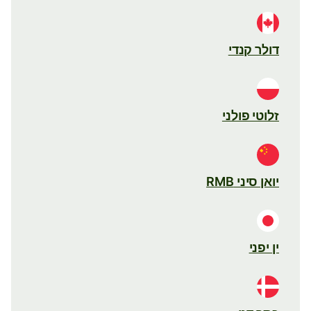
דולר קנדי
זלוטי פולני
יואן סיני RMB
ין יפני