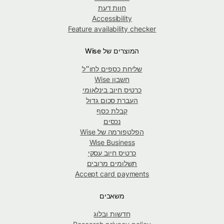
חוות דעת
Accessibility
Feature availability checker
המוצרים של Wise
שליחת כספים לחו״ל
חשבון Wise
כרטיס חיוב בינלאומי
העברת סכום גדול
קבלת כסף
נכסים
הפלטפורמה של Wise
Wise Business
כרטיס חיוב עסקי
תשלומים מרובים
Accept card payments
משאבים
חדשות ובלוג