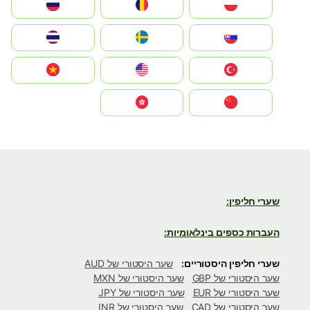
Polska
România
Россия
Slovensko
Ruoŧŧa
ไทย
Türkiye
United States
Vietnam
中国
中國香港特別行政區
שערי חליפין:
העברות כספים בינלאומיות:
שערי חליפין היסטוריים:
שער היסטורי של AUD
שער היסטורי של GBP
שער היסטורי של MXN
שער היסטורי של EUR
שער היסטורי של JPY
שער היסטורי של CAD
שער היסטורי של INR