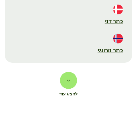
כתר דני
כתר נורווגי
להציג עוד