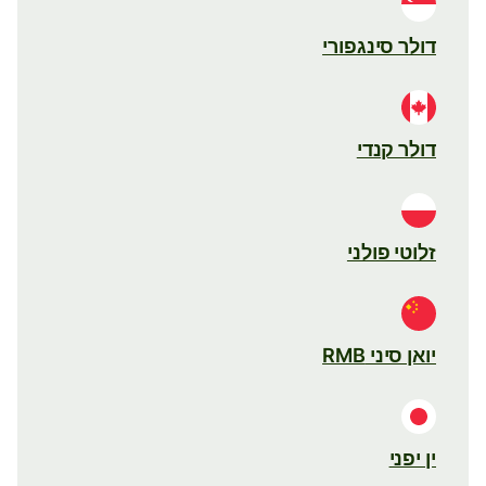
דולר סינגפורי
דולר קנדי
זלוטי פולני
יואן סיני RMB
ין יפני