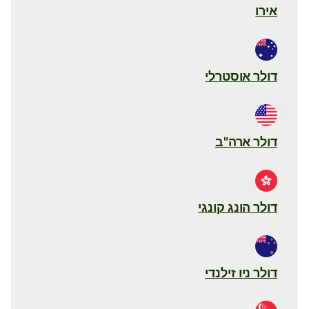
אירו
דולר אוסטרלי
דולר ארה"ב
דולר הונג קונגי
דולר ניו זילנדי