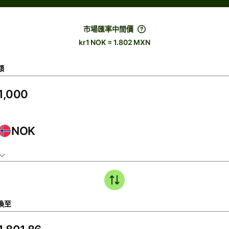
市場匯率中間價
kr1 NOK = 1.802 MXN
額
NOK
換至