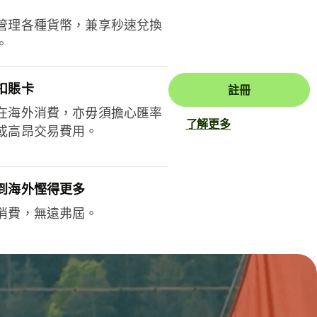
管理各種貨幣，兼享秒速兌換
。
扣賬卡
註冊
在海外消費，亦毋須擔心匯率
了解更多
或高昂交易費用。
到海外慳得更多
消費，無遠弗屆。