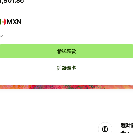
MXN
發送匯款
追蹤匯率
隨時