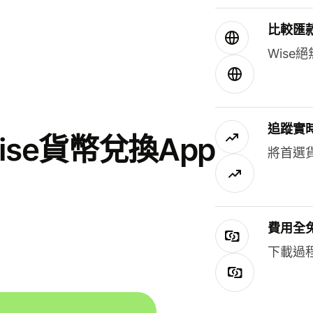
比較匯
Wis
追蹤實
se貨幣兌換App
將首選
費用全
下載過