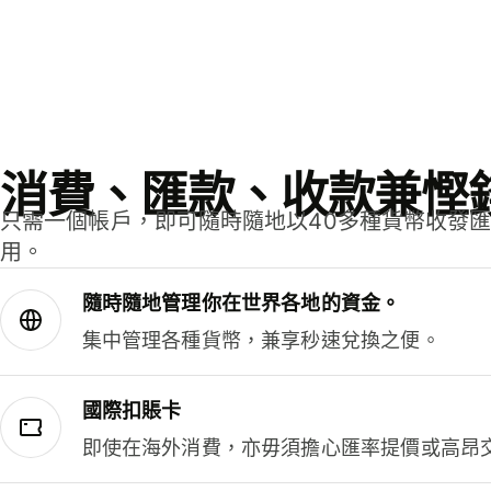
消費、匯款、收款兼慳
只需一個帳戶，即可隨時隨地以40多種貨幣收發
用。
隨時隨地管理你在世界各地的資金。
集中管理各種貨幣，兼享秒速兌換之便。
國際扣賬卡
即使在海外消費，亦毋須擔心匯率提價或高昂