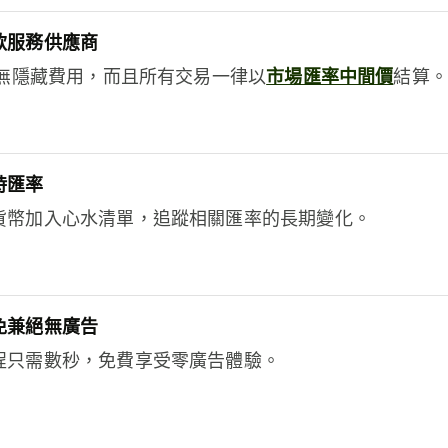
款服務供應商
e絕無隱藏費用，而且所有交易一律以
市場匯率中間價
結算。
時匯率
貨幣加入心水清單，追蹤相關匯率的長期變化。
免兼絕無廣告
程只需數秒，免費享受零廣告體驗。