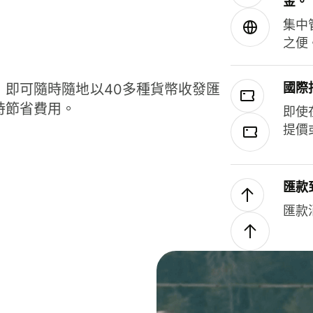
金。
集中
之便
國際
，即可隨時隨地以40多種貨幣收發匯
時節省費用。
即使
提價
匯款
匯款