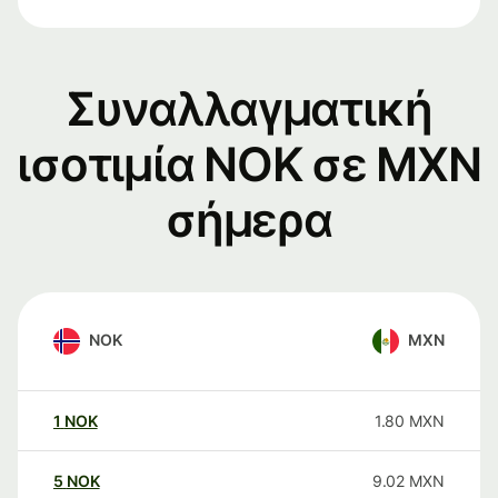
Συναλλαγματική
ισοτιμία NOK σε MXN
σήμερα
NOK
MXN
1
NOK
1.80
MXN
5
NOK
9.02
MXN