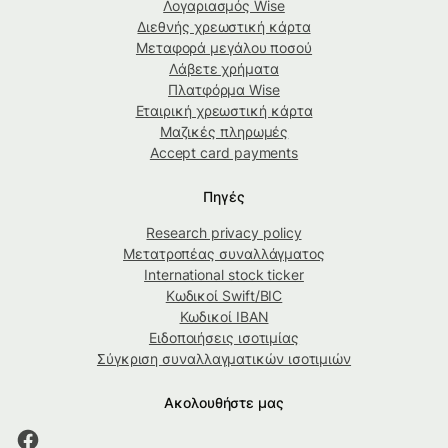
Λογαριασμός Wise
Διεθνής χρεωστική κάρτα
Μεταφορά μεγάλου ποσού
Λάβετε χρήματα
Πλατφόρμα Wise
Εταιρική χρεωστική κάρτα
Μαζικές πληρωμές
Accept card payments
Πηγές
Research privacy policy
Μετατροπέας συναλλάγματος
International stock ticker
Κωδικοί Swift/BIC
Κωδικοί IBAN
Ειδοποιήσεις ισοτιμίας
Σύγκριση συναλλαγματικών ισοτιμιών
Ακολουθήστε μας