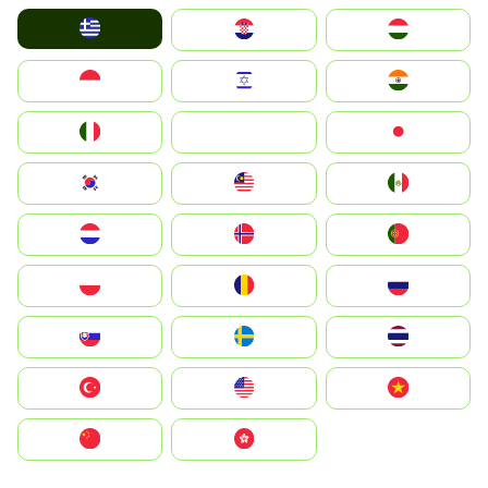
Greece
Hrvatska
Magyarország
Indonesia
Israel
India
Italia
JA
Japan
South Korea
Malay
Mexico
Nederland
Norge
Portugal
Polska
România
Россия
Slovensko
Ruoŧŧa
ไทย
Türkiye
United States
Vietnam
中国
中國香港特別行政區