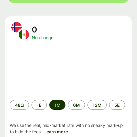
0
No change
Time
48Ω
1Ε
1M
6M
12M
5Ε
period
We use the real, mid-market rate with no sneaky mark-up
to hide the fees.
Learn more