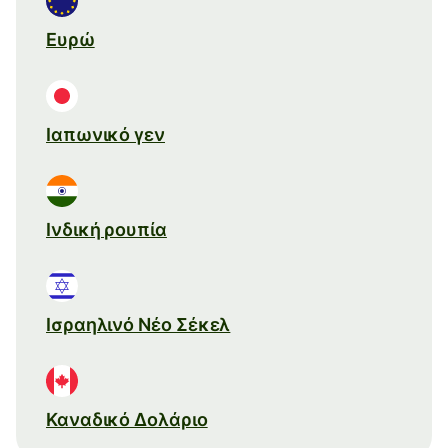
Ευρώ
Ιαπωνικό γεν
Ινδική ρουπία
Ισραηλινό Νέο Σέκελ
Καναδικό Δολάριο