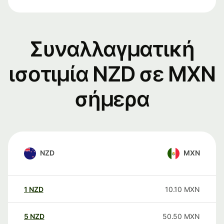
Συναλλαγματική
ισοτιμία NZD σε MXN
σήμερα
NZD
MXN
1
NZD
10.10
MXN
5
NZD
50.50
MXN