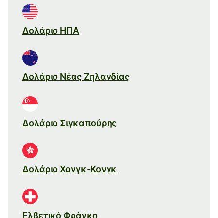
Δολάριο ΗΠΑ
Δολάριο Νέας Ζηλανδίας
Δολάριο Σιγκαπούρης
Δολάριο Χονγκ-Κονγκ
Ελβετικό Φράγκο