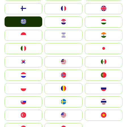
Suomi
France
United Kingdom
Greece
Hrvatska
Magyarország
Indonesia
Israel
India
Italia
JA
Japan
South Korea
Malay
Mexico
Nederland
Norge
Portugal
Polska
România
Россия
Slovensko
Ruoŧŧa
ไทย
Türkiye
United States
Vietnam