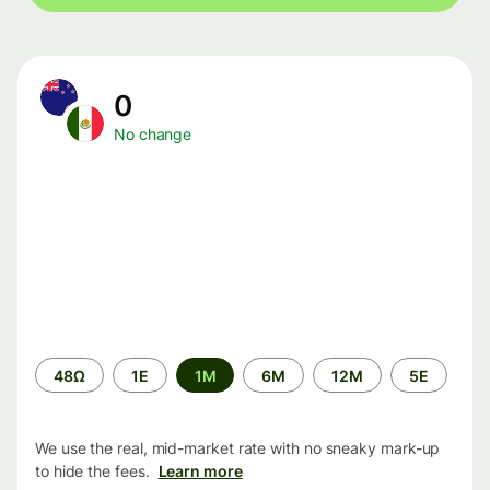
0
No change
Time
48Ω
1Ε
1M
6M
12M
5Ε
period
We use the real, mid-market rate with no sneaky mark-up
to hide the fees.
Learn more