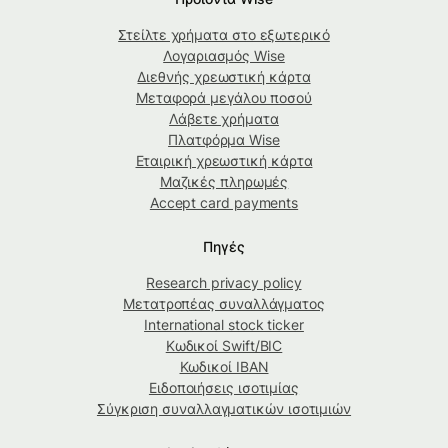
Στείλτε χρήματα στο εξωτερικό
Λογαριασμός Wise
Διεθνής χρεωστική κάρτα
Μεταφορά μεγάλου ποσού
Λάβετε χρήματα
Πλατφόρμα Wise
Εταιρική χρεωστική κάρτα
Μαζικές πληρωμές
Accept card payments
Πηγές
Research privacy policy
Μετατροπέας συναλλάγματος
International stock ticker
Κωδικοί Swift/BIC
Κωδικοί IBAN
Ειδοποιήσεις ισοτιμίας
Σύγκριση συναλλαγματικών ισοτιμιών