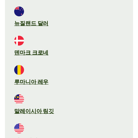
뉴질랜드 달러
덴마크 크로네
루마니아 레우
말레이시아 링깃