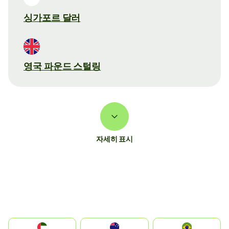
싱가포르 달러
영국 파운드 스털링
자세히 표시
الإمارات العربية المتحدة
Australia
Brazil