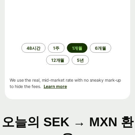
기
48시간
1주
1개월
6개월
간
12개월
5년
We use the real, mid-market rate with no sneaky mark-up
to hide the fees.
Learn more
오늘의 SEK → MXN 환