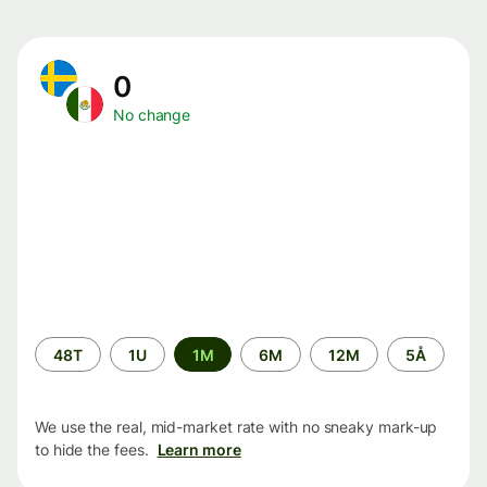
0
No change
Time
48T
1U
1M
6M
12M
5Å
period
We use the real, mid-market rate with no sneaky mark-up
to hide the fees.
Learn more