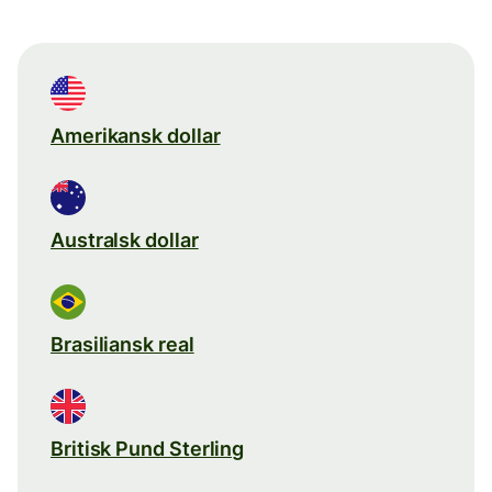
Amerikansk dollar
Australsk dollar
Brasiliansk real
Britisk Pund Sterling