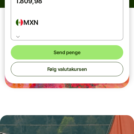
MXN
Send penge
Følg valutakursen