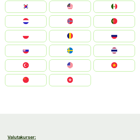
South Korea
Malay
Mexico
Nederland
Norge
Portugal
Polska
România
Россия
Slovensko
Ruoŧŧa
ไทย
Türkiye
United States
Vietnam
中国
中國香港特別行政區
Valutakurser: