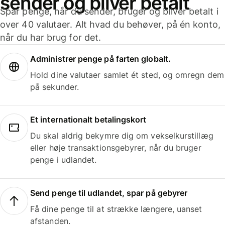
sender og bliver betalt
Spar penge, når du sender, bruger og bliver betalt i
over 40 valutaer. Alt hvad du behøver, på én konto,
når du har brug for det.
Administrer penge på farten globalt.
Hold dine valutaer samlet ét sted, og omregn dem
på sekunder.
Et internationalt betalingskort
Du skal aldrig bekymre dig om vekselkurstillæg
eller høje transaktionsgebyrer, når du bruger
penge i udlandet.
Send penge til udlandet, spar på gebyrer
Få dine penge til at strække længere, uanset
afstanden.