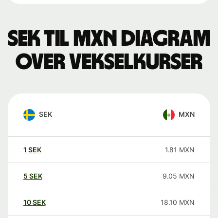
SEK til MXN Diagram
over vekselkurser
SEK
MXN
1
SEK
1.81
MXN
5
SEK
9.05
MXN
10
SEK
18.10
MXN