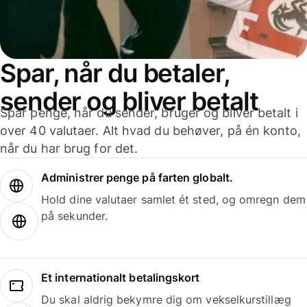
Spar, når du betaler,
sender og bliver betalt
Spar penge, når du sender, bruger og bliver betalt i
over 40 valutaer. Alt hvad du behøver, på én konto,
når du har brug for det.
Administrer penge på farten globalt.
Hold dine valutaer samlet ét sted, og omregn dem
på sekunder.
Et internationalt betalingskort
Du skal aldrig bekymre dig om vekselkurstillæg