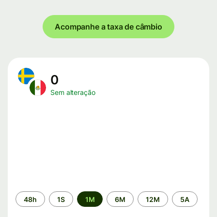
Acompanhe a taxa de câmbio
0
Sem alteração
Período
48h
1S
1M
6M
12M
5A
de
tempo