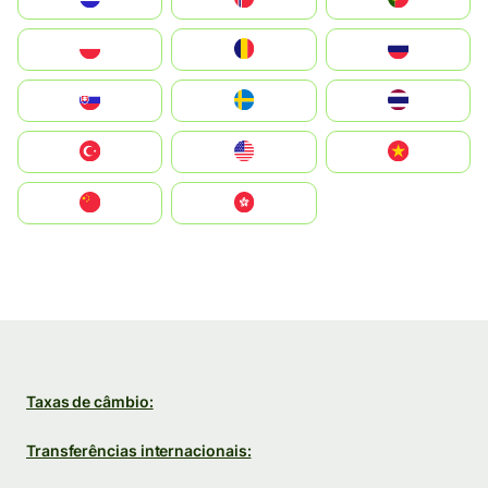
Polska
România
Россия
Slovensko
Ruoŧŧa
ไทย
Türkiye
United States
Vietnam
中国
中國香港特別行政區
Taxas de câmbio:
Transferências internacionais: