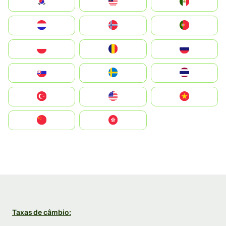
South Korea
Malay
Mexico
Nederland
Norge
Portugal
Polska
România
Россия
Slovensko
Ruoŧŧa
ไทย
Türkiye
United States
Vietnam
中国
中國香港特別行政區
Taxas de câmbio: