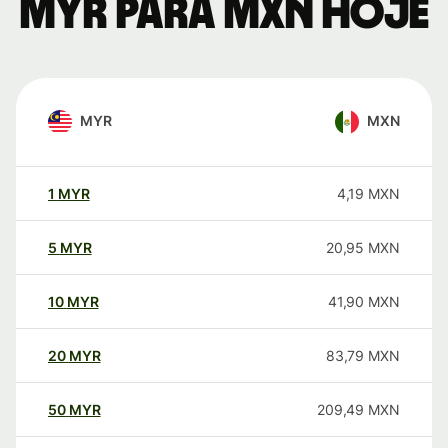
MYR para MXN hoje
MYR
MXN
1
MYR
4,19
MXN
5
MYR
20,95
MXN
10
MYR
41,90
MXN
20
MYR
83,79
MXN
50
MYR
209,49
MXN