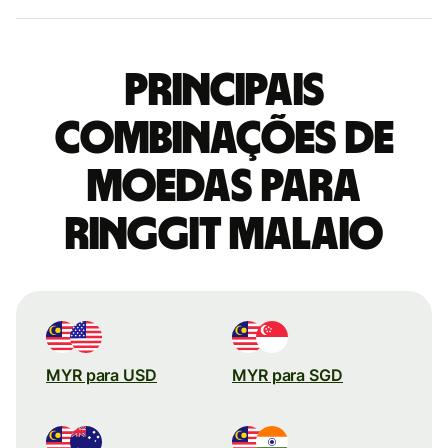
Principais
combinações de
moedas para
Ringgit malaio
MYR para USD
MYR para SGD