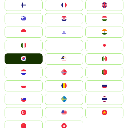
Suomi
France
United Kingdom
Greece
Hrvatska
Magyarország
Indonesia
Israel
India
Italia
JA
Japan
South Korea
Malay
Mexico
Nederland
Norge
Portugal
Polska
România
Россия
Slovensko
Ruoŧŧa
ไทย
Türkiye
United States
Vietnam
中国
中國香港特別行政區