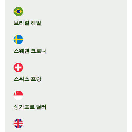
브라질 헤알
스웨덴 크로나
스위스 프랑
싱가포르 달러