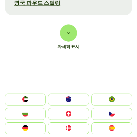
영국 파운드 스털링
자세히 표시
الإمارات العربية المتحدة
Australia
Brazil
България
Switzerland
Czechia
Deutschland
Denmark
España