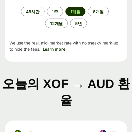
기
48시간
1주
1개월
6개월
간
12개월
5년
We use the real, mid-market rate with no sneaky mark-up
to hide the fees.
Learn more
오늘의 XOF → AUD 환
율