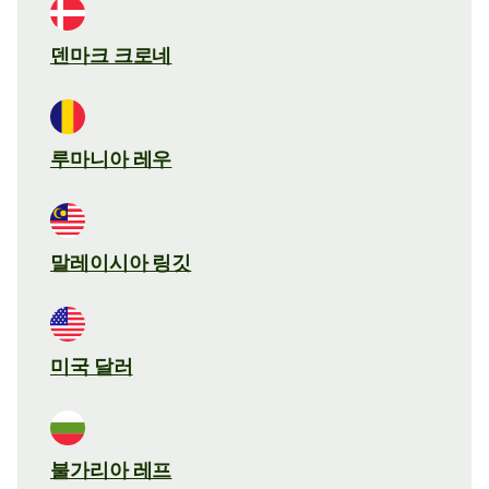
덴마크 크로네
루마니아 레우
말레이시아 링깃
미국 달러
불가리아 레프