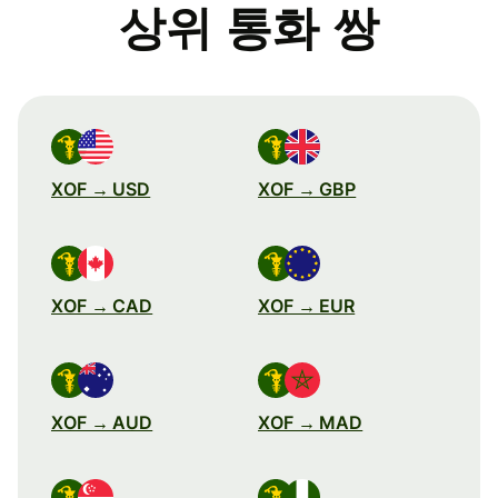
상위 통화 쌍
XOF → USD
XOF → GBP
XOF → CAD
XOF → EUR
XOF → AUD
XOF → MAD