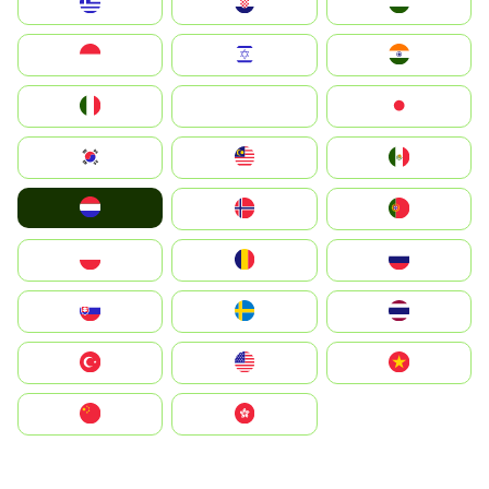
Greece
Hrvatska
Magyarország
Indonesia
Israel
India
Italia
JA
Japan
South Korea
Malay
Mexico
Nederland
Norge
Portugal
Polska
România
Россия
Slovensko
Ruoŧŧa
ไทย
Türkiye
United States
Vietnam
中国
中國香港特別行政區