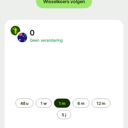
Wisselkoers volgen
0
Geen verandering
Periode
48 u
1 w
1 m
6 m
12 m
5 j