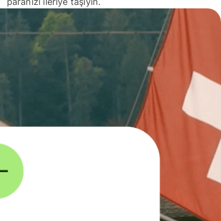
paranızı ileriye taşıyın.