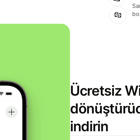
Sa
bo
Ücretsiz Wi
dönüştürü
indirin