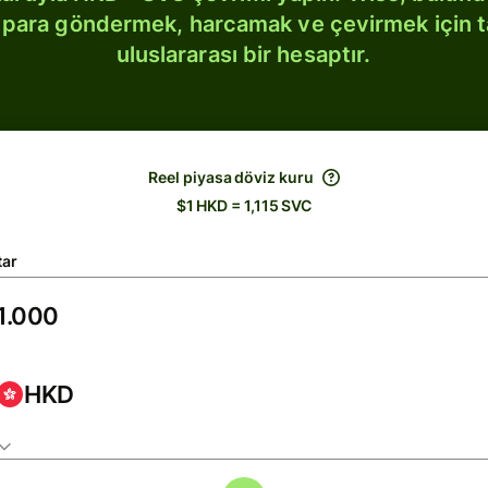
bi para göndermek, harcamak ve çevirmek için 
uluslararası bir hesaptır.
Reel piyasa döviz kuru
$1 HKD = 1,115 SVC
tar
HKD