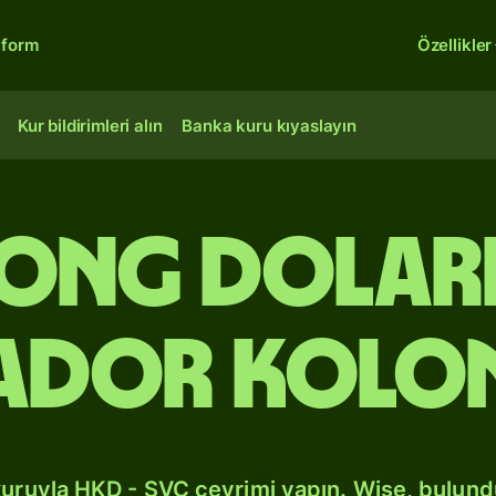
tform
Özellikler
Kur bildirimleri alın
Banka kuru kıyaslayın
ong doları
vador kolo
kuruyla HKD - SVC çevrimi yapın. Wise, bulun