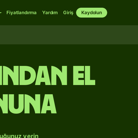
Fiyatlandırma
Yardım
Giriş
Kaydolun
ndan El
nuna
duğunuz yerin