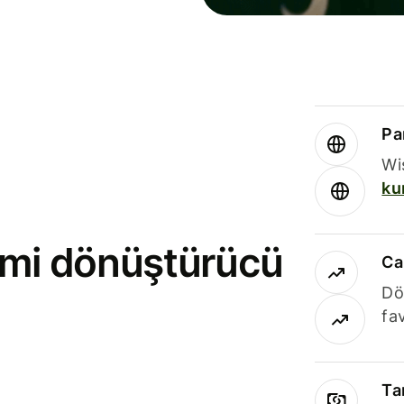
Par
Wi
ku
rimi dönüştürücü
Ca
Dö
fav
Ta