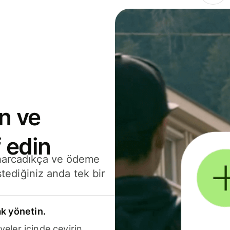
n ve
 edin
 harcadıkça ve ödeme
stediğiniz anda tek bir
k yönetin.
yeler içinde çevirin.