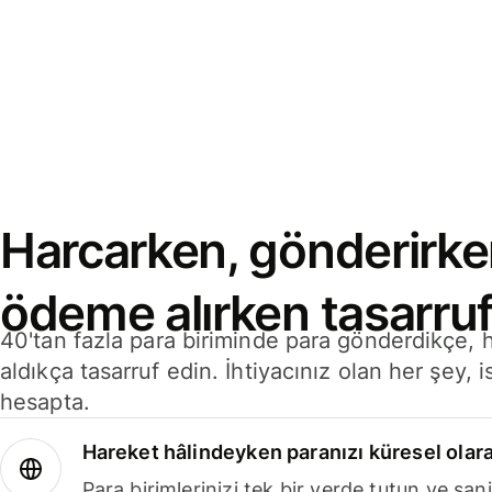
Harcarken, gönderirke
ödeme alırken tasarruf
40'tan fazla para biriminde para gönderdikçe,
aldıkça tasarruf edin. İhtiyacınız olan her şey, i
hesapta.
Hareket hâlindeyken paranızı küresel olara
Para birimlerinizi tek bir yerde tutun ve sani