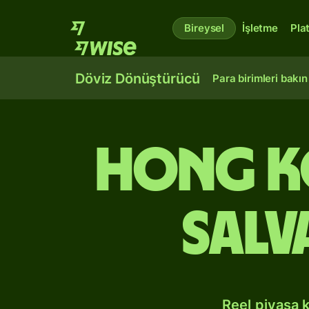
Bireysel
İşletme
Pla
Döviz Dönüştürücü
Para birimleri bakın
Hong K
Sal
Reel piyasa 