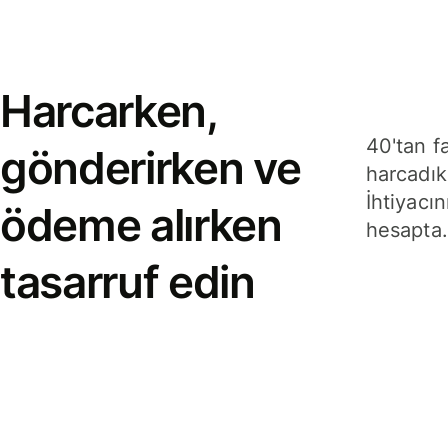
Harcarken,
40'tan f
gönderirken ve
harcadık
İhtiyacın
ödeme alırken
hesapta.
tasarruf edin