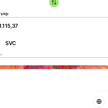
şılığı
SVC