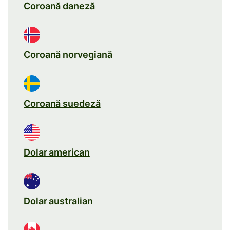
Coroană daneză
Coroană norvegiană
Coroană suedeză
Dolar american
Dolar australian