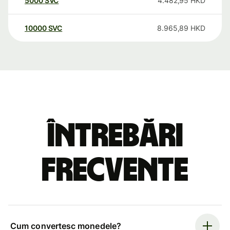
5000
SVC
4.482,95
HKD
10000
SVC
8.965,89
HKD
Întrebări
frecvente
Cum convertesc monedele?