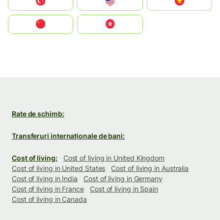
Türkiye
United States
Vietnam
中国
中國香港特別行政區
Rate de schimb:
Transferuri internaționale de bani:
Cost of living:
Cost of living in United Kingdom
Cost of living in United States
Cost of living in Australia
Cost of living in India
Cost of living in Germany
Cost of living in France
Cost of living in Spain
Cost of living in Canada