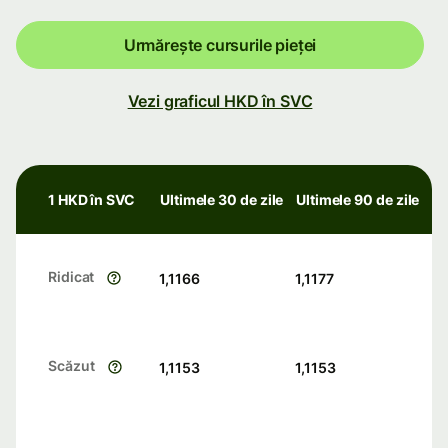
Urmărește cursurile pieței
Vezi graficul HKD în SVC
1 HKD în SVC
Ultimele 30 de zile
Ultimele 90 de zile
Ridicat
1,1166
1,1177
Scăzut
1,1153
1,1153