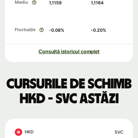
Mediu
1,1159
1,1164
Fluctuație
-0.08
%
-0.20
%
Consultă istoricul complet
Cursurile de schimb
HKD - SVC astăzi
HKD
SVC