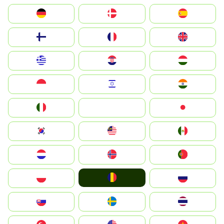
Deutschland
Denmark
España
Suomi
France
United Kingdom
Greece
Hrvatska
Magyarország
Indonesia
Israel
India
Italia
JA
Japan
South Korea
Malay
Mexico
Nederland
Norge
Portugal
România
Polska
Россия
Slovensko
Ruoŧŧa
ไทย