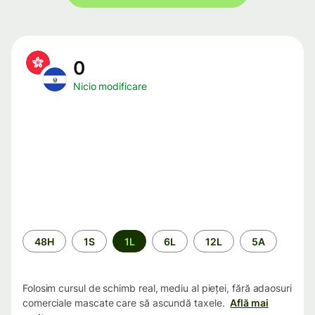
0
Nicio modificare
Perioada
48H
1S
1L
6L
12L
5A
Folosim cursul de schimb real, mediu al pieței, fără adaosuri
comerciale mascate care să ascundă taxele.
Află mai