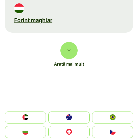
Forint maghiar
Arată mai mult
الإمارات العربية المتحدة
Australia
Brazil
България
Switzerland
Czechia