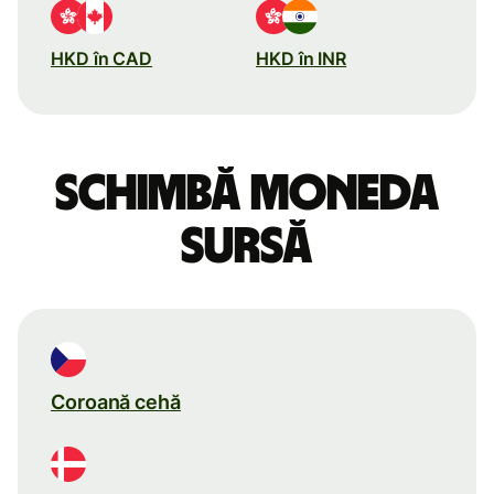
HKD în CAD
HKD în INR
Schimbă moneda
sursă
Coroană cehă