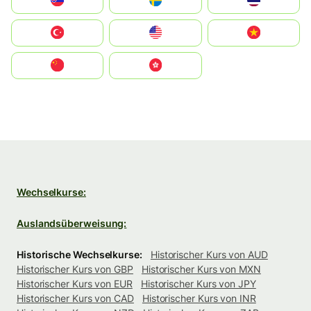
Slovensko
Ruoŧŧa
ไทย
Türkiye
United States
Vietnam
中国
中國香港特別行政區
Wechselkurse:
Auslandsüberweisung:
Historische Wechselkurse:
Historischer Kurs von AUD
Historischer Kurs von GBP
Historischer Kurs von MXN
Historischer Kurs von EUR
Historischer Kurs von JPY
Historischer Kurs von CAD
Historischer Kurs von INR