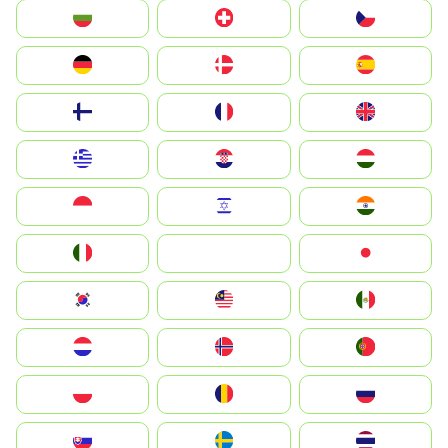
България
Switzerland
Czechia
Deutschland
Denmark
España
Suomi
France
United Kingdom
Greece
Hrvatska
Magyarország
Indonesia
Israel
India
Italia
JA
Japan
South Korea
Malay
Mexico
Nederland
Norge
Portugal
Polska
România
Россия
Slovensko
Ruoŧŧa
ไทย