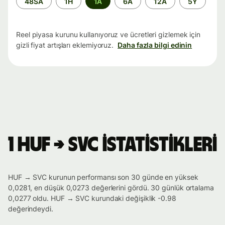
48SA
1H
1A
6A
12A
5Y
aralığı
Reel piyasa kurunu kullanıyoruz ve ücretleri gizlemek için
gizli fiyat artışları eklemiyoruz.
Daha fazla bilgi edinin
1 HUF → SVC istatistikleri
HUF → SVC kurunun performansı son 30 günde en yüksek
0,0281, en düşük 0,0273 değerlerini gördü. 30 günlük ortalama
0,0277 oldu. HUF → SVC kurundaki değişiklik -0.98
değerindeydi.