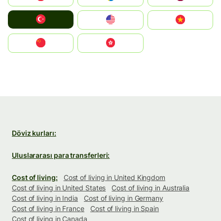
Türkiye
United States
Vietnam
中国
中國香港特別行政區
Döviz kurları:
Uluslararası para transferleri:
Cost of living:
Cost of living in United Kingdom
Cost of living in United States
Cost of living in Australia
Cost of living in India
Cost of living in Germany
Cost of living in France
Cost of living in Spain
Cost of living in Canada