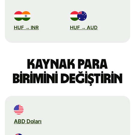
HUF → INR
HUF → AUD
Kaynak para
birimini değiştirin
ABD Doları