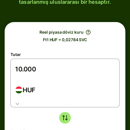
tasarlanmış uluslararası bir hesaptır.
Reel piyasa döviz kuru
Ft1 HUF = 0,02784 SVC
Tutar
HUF