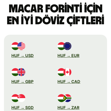
Macar forinti için
en iyi döviz çiftleri
HUF → USD
HUF → EUR
HUF → GBP
HUF → CAD
HUF → SGD
HUF → ZAR